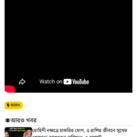
আরও
আরও খবর
রোহিণী নক্ষত্রে চাকরির যোগ, ৫ রাশির জীবনে সুখের