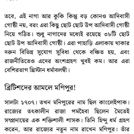
তবে, এই নাগা আর কুকি কিন্তু বড় কোনও আদিবাসী
গোষ্ঠী নয়, বরং এরা কিছু ছোট ছোট উপ আদিবাসী গোষ্ঠী
নিয়ে গঠিত। শুধু নাগাদের মধ্যেই রয়েছে ৩৮টি ছোট
ছোট উপ আদিবাসী গোষ্ঠী। এরা পাহাড়ি এলাকায় থাকার
দরুন বিভিন্ন সুযোগ সুবিধা থেকে বঞ্চিত হয়, এবং
রাজনীতিতেও এদের অংশগ্রহণ খুবই কম। আর এরা
বেশিরভাগ খ্রিস্টান ধর্মাবলম্বী।
ব্রিটিশদের আমলে মণিপুর!
সালটা ১৭০৭
। তখন মনিপুরের নাম ছিল
কাংলেইপাক
।
রাজ্যের তৎকালীন
রাজা পমহৈবা
ছিলেন মৈতেই
সম্প্রদায়ের এক শক্তিশালী শাসক। তিনি হিন্দু ধর্ম গ্রহণ
করেন, আর রাজ্যের নতুন নাম রাখেন মণিপুর। তাঁর