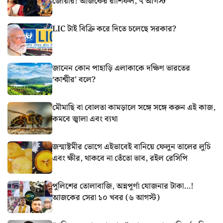
জোয়ার! আজকের রাশিফল, ৭ আগস্ট
LIC টাই বিক্রি করে দিতে চলেছে সরকার?
জানেন কোন পাহাড়ি এলাকাকে দক্ষিণ ভারতের
‘কাশ্মীর’ বলে?
মৌমাছি বা বোলতা কামড়ালে সঙ্গে সঙ্গে করুন এই কাজ,
কমবে জ্বালা এবং ব্যথা
জন্মাষ্টমীর ভোগে এইভাবেই বানিয়ে ফেলুন তালের লুচি
এবং ক্ষীর, থাকবে না তেঁতো ভাব, রইল রেসিপি
পুলিশের তোলাবাজি, অন্নপূর্ণা যোজনার টাকা…!
আজকের সেরা ১০ খবর (৬ আগস্ট)