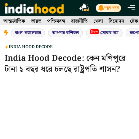
Skip
নতুন খবর
to
আন্তর্জাতিক
ভারত
পশ্চিমবঙ্গ
রাজনীতি
খেলা
বিনোদন
টেক
content
New
বাংলা ক্যালেন্ডার
আপনার রাশিফল
সোনার দাম
রুপো
INDIA HOOD DECODE
India Hood Decode: কেন মণিপুরে
টানা ১ বছর ধরে চলছে রাষ্ট্রপতি শাসন?