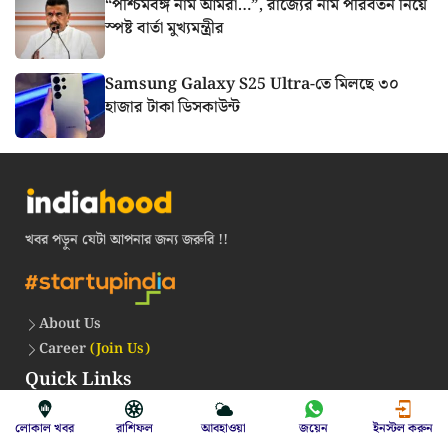
“পশ্চিমবঙ্গ নাম আমরা…”, রাজ্যের নাম পরিবর্তন নিয়ে
স্পষ্ট বার্তা মুখ্যমন্ত্রীর
Samsung Galaxy S25 Ultra-তে মিলছে ৩০
হাজার টাকা ডিসকাউন্ট
খবর পড়ুন যেটা আপনার জন্য জরুরি !!
About Us
Career
(Join Us)
Quick Links
Contact Us
লোকাল খবর
রাশিফল
আবহাওয়া
জয়েন
ইনস্টল করুন
Advertise With Us