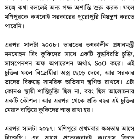
সঙ্গে কথা বললেই অন্য পক্ষ অশান্তি শুরু করত। ফলে
মণিপুরকে কখনোই সরকারের পুরোপুরি নিয়ন্ত্রণ করতে
পারেনি।
এরপর
সালটা ২০০৮
। ভারতের তৎকালীন প্রধানমন্ত্রী
মনমোহন সিং কুকিদের সাথে একটি যুদ্ধবিরতি চুক্তি,
সাসপেনশন অফ অপারেশন
অর্থাৎ
SoO
করে। এই
চুক্তির ফলে বিদ্রোহীরা অস্ত্র ছেড়ে দেবে, আর সরকার
তাদের বিরুদ্ধে সামরিক অভিযান স্থগিত রাখবে। এটা
কোনও
স্থায়ী শান্তিচুক্তি ছিল না
,
বরং ছিল আলোচনার
একটি কৌশল। আর এরপর থেকে প্রতি বছর এই চুক্তির
মেয়াদ বাড়িয়ে কুকিদের শান্ত রাখা হয়।
এরপর
সালটা ২০১৭
। মণিপুরে প্রথমবার ক্ষমতায় আসে
বিজেপি
। এর আগে প্রত্যেকবারই কংগ্রেস জিতে