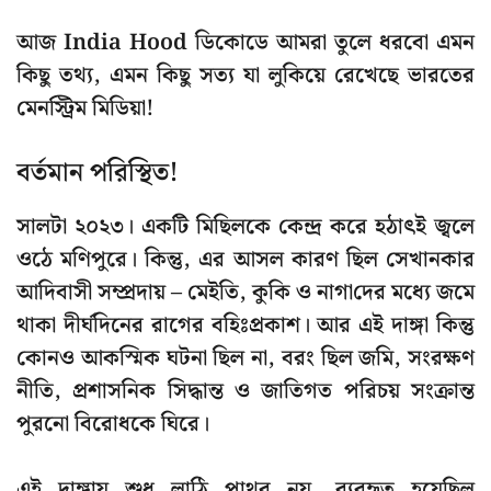
আজ India Hood ডিকোডে আমরা তুলে ধরবো এমন
কিছু তথ্য, এমন কিছু সত্য যা লুকিয়ে রেখেছে ভারতের
মেনস্ট্রিম মিডিয়া!
বর্তমান পরিস্থিত!
সালটা ২০২৩
। একটি মিছিলকে কেন্দ্র করে হঠাৎই জ্বলে
ওঠে মণিপুরে। কিন্তু, এর আসল কারণ ছিল সেখানকার
আদিবাসী সম্প্রদায় –
মেইতি
,
কুকি
ও
নাগা
দের মধ্যে জমে
থাকা দীর্ঘদিনের রাগের বহিঃপ্রকাশ। আর এই দাঙ্গা কিন্তু
কোনও আকস্মিক ঘটনা ছিল না, বরং ছিল
জমি
,
সংরক্ষণ
নীতি
,
প্রশাসনিক সিদ্ধান্ত
ও
জাতিগত পরিচয়
সংক্রান্ত
পুরনো বিরোধকে ঘিরে।
এই দাঙ্গায় শুধু লাঠি পাথর নয়, ব্যবহৃত হয়েছিল