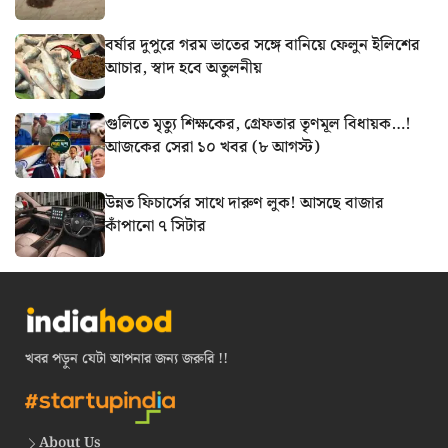
বর্ষার দুপুরে গরম ভাতের সঙ্গে বানিয়ে ফেলুন ইলিশের
আচার, স্বাদ হবে অতুলনীয়
গুলিতে মৃত্যু শিক্ষকের, গ্রেফতার তৃণমূল বিধায়ক…!
আজকের সেরা ১০ খবর (৮ আগস্ট)
উন্নত ফিচার্সের সাথে দারুণ লুক! আসছে বাজার
কাঁপানো ৭ সিটার
খবর পড়ুন যেটা আপনার জন্য জরুরি !!
About Us