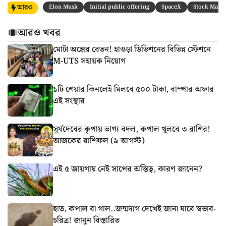
আরও
Elon Musk
Initial public offering
SpaceX
Stock Mark
আরও খবর
মোটা অঙ্কের বেতন! হাওড়া ডিভিশনের বিভিন্ন স্টেশনে
M-UTS সহায়ক নিয়োগ
১টি শেয়ার কিনলেই মিলবে ৫০০ টাকা, বাম্পার অফার
এই সংস্থার
সূর্যদেবের কৃপায় ভাগ্য বদল, কপাল খুলবে ৩ রাশির!
আজকের রাশিফল (৯ আগস্ট)
এই ৫ জায়গায় নেই সাপের অস্তিত্ব, কারণ জানেন?
হাত, কপাল বা গাল..জন্মদাগ দেখেই জানা যাবে স্বভাব-
চরিত্র! জানুন বিস্তারিত