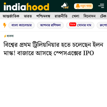
Skip
নতুন খবর
to
আন্তর্জাতিক
ভারত
পশ্চিমবঙ্গ
রাজনীতি
খেলা
বিনোদন
টেক
content
New
বাংলা ক্যালেন্ডার
আপনার রাশিফল
সোনার দাম
রুপো
ব্যবসা
বিশ্বের প্রথম ট্রিলিয়নিয়ার হতে চলেছেন ইলন
মাস্ক! বাজারে আসছে স্পেসএক্সের IPO