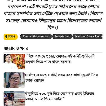
করবেন না। এই খবরটি মূলত পাঠকদের কাছে শেয়ার
বাজার সম্পর্কিত তথ্য পৌঁছে দেওয়ার জন্য তৈরি। নিয়োগ
সংক্রান্ত যেকোনও সিদ্ধান্তের আগে বিশেষজ্ঞের পরামর্শ
নিন।)
আরও
Central Government
Investment
National Stock Exchange
আরও খবর
এগিয়ে আসছে পুজো, শুধুমাত্র এই কমিটিগুলিকেই
অনুদান দিতে পারে রাজ্য সরকার
হালিশহরে মমতার গাড়ি লক্ষ্য করে কাদা-জুতো! উঠল
‘চোর’ স্লোগান
ঝাঁকুনিতে ৩০০ ফুট নিচে নেমে যায় এয়ার ইন্ডিয়ার
বিমান, মদ্যপ ছিলেন পাইলট!