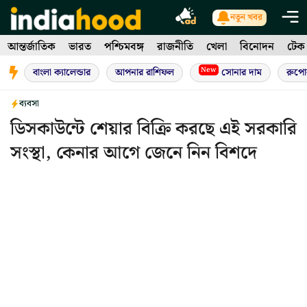
Skip
নতুন খবর
to
আন্তর্জাতিক
ভারত
পশ্চিমবঙ্গ
রাজনীতি
খেলা
বিনোদন
টেক
content
New
বাংলা ক্যালেন্ডার
আপনার রাশিফল
সোনার দাম
রুপো
ব্যবসা
ডিসকাউন্টে শেয়ার বিক্রি করছে এই সরকারি
সংস্থা, কেনার আগে জেনে নিন বিশদে