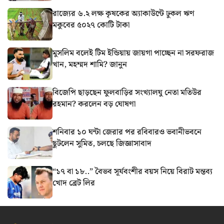
রাজ্যের ৬.২ লক্ষ কৃষকের অ্যাকাউন্টে ঢুকল ঋণ
মকুবের ৫০২৭ কোটি টাকা
মুসলিম বলেই টিম ইন্ডিয়ায় জায়গা পাচ্ছেন না সরফরাজ
খান, মহম্মদ শামি? জানুন
বিজেপি ছাড়ছেন ফুলবাড়ির সংখ্যালঘু নেতা মতিউর
রহমান? করলেন বড় ঘোষণা
শনিবার ১০ ঘন্টা জেরার পর রবিবারও ভবানীভবনে
ছুটলেন সুমিত, চলছে জিজ্ঞাসাবাদ
“১৭ বা ১৮..” বৈভব সূর্যবংশীর বয়স নিয়ে বিরাট মন্তব্য
খোদ ব্রেট লির