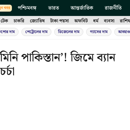
পশ্চিমবঙ্গ
ভারত
আন্তর্জাতিক
রাজনীতি
ুন খবর
টেক
চাকরি
জ্যোতিষ
টাকা পয়সা
অফবিট
ধর্ম
ব্যবসা
রাশি
ুপোর দাম
পেট্রোলের দাম
ডিজেলের দাম
গ্যাসের দাম
আবহাও
িনি পাকিস্তান’! জিমে ব্যান
র্চা