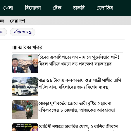
খেলা
বিনোদন
টেক
চাকরি
জ্যোতিষ
ফল
সেরা দশ
য়া
ভক্তি ও মন্ত্র
আরও খবর
চিনের একাধিপত্যে ধস নামাবে পুরুলিয়ার খনি!
বিরল খনিজ খননে বড় পদক্ষেপ সরকারের
মাত্র ৬৯ টাকায় কলকাতায় শুরু যাত্রী সাথীর এসি
শাটল বাস, মহিলাদের জন্য বিশেষ ব্যবস্থা
জোড়া ঘূর্ণাবর্তের জেরে ভারী বৃষ্টির সম্ভাবনা
দক্ষিণবঙ্গের ৮ জেলায়, আজকের আবহাওয়া
রোহিণী নক্ষত্রে চাকরির যোগ, ৫ রাশির জীবনে