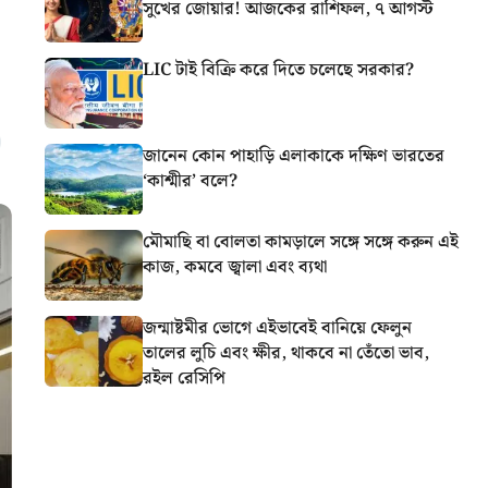
সুখের জোয়ার! আজকের রাশিফল, ৭ আগস্ট
LIC টাই বিক্রি করে দিতে চলেছে সরকার?
জানেন কোন পাহাড়ি এলাকাকে দক্ষিণ ভারতের
‘কাশ্মীর’ বলে?
মৌমাছি বা বোলতা কামড়ালে সঙ্গে সঙ্গে করুন এই
কাজ, কমবে জ্বালা এবং ব্যথা
জন্মাষ্টমীর ভোগে এইভাবেই বানিয়ে ফেলুন
তালের লুচি এবং ক্ষীর, থাকবে না তেঁতো ভাব,
রইল রেসিপি