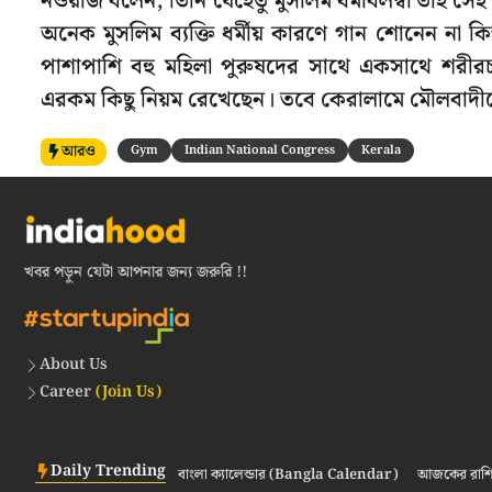
নওয়াজ বলেন, তিনি যেহেতু মুসলিম ধর্মাবলম্বী তাই সেই
অনেক মুসলিম ব্যক্তি ধর্মীয় কারণে গান শোনেন না কি
পাশাপাশি বহু মহিলা পুরুষদের সাথে একসাথে শরীরচর
এরকম কিছু নিয়ম রেখেছেন। তবে কেরালামে মৌলবাদীদে
আরও
Gym
Indian National Congress
Kerala
খবর পড়ুন যেটা আপনার জন্য জরুরি !!
About Us
Career
(Join Us)
Daily Trending
বাংলা ক্যালেন্ডার (Bangla Calendar)
আজকের রাশি