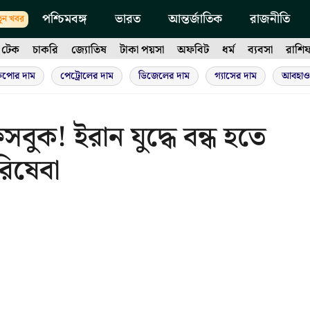
পশ্চিমবঙ্গ
ভারত
আন্তর্জাতিক
রাজনীতি
ুন খবর
টেক
চাকরি
জ্যোতিষ
টাকা পয়সা
অফবিট
ধর্ম
ব্যবসা
রাশি
ুপোর দাম
পেট্রোলের দাম
ডিজেলের দাম
গ্যাসের দাম
আবহাও
বুক! ইরান যুদ্ধে বন্ধ হতে
রিষেবা