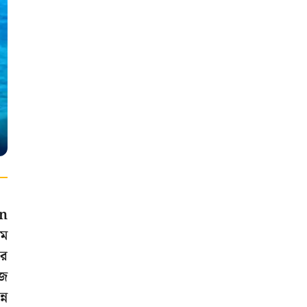
an
াম
ার
ুজ
্ন