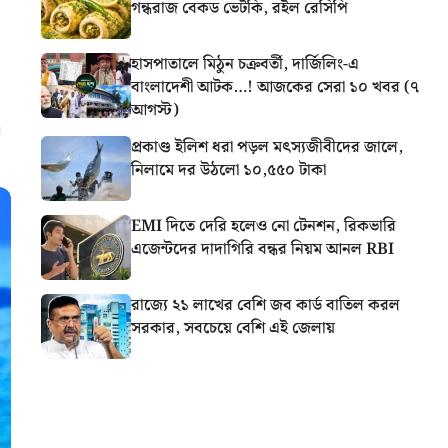
গন্ধরাজ বেকড ভেটকি, রইল রেসিপি
হাসপাতালে মিঠুন চক্রবর্তী, দার্জিলিং-এ
বাংলাদেশী আটক…! আজকের সেরা ১০ খবর (৭
আগস্ট)
প্রকাণ্ড ইলিশ ধরা পড়ল মৎস্যজীবীদের জালে,
নিলামে দর উঠলো ১০,৫৫০ টাকা
EMI দিতে দেরি হলেও নো টেনশন, রিকভারি
এজেন্টদের দাদাগিরি বন্ধর নিয়ম আনল RBI
রাজ্যে ২১ লাখের বেশি জব কার্ড বাতিল করল
সরকার, সবচেয়ে বেশি এই জেলায়