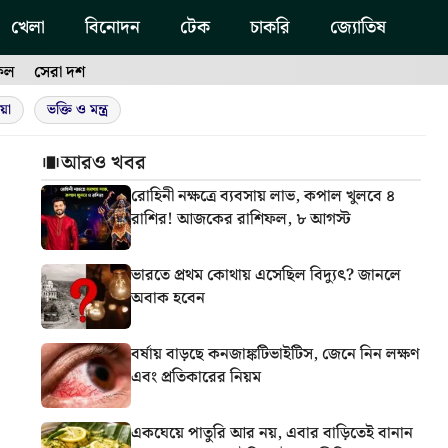
খেলা
বিনোদন
টেক
চাকরি
জ্যোতিষ
ফল
সেরা দশ
য়া
ভক্তি ও মন্ত্র
আরও খবর
রোহিনী নক্ষত্রে ব্যবসায় লাভ, কপাল খুলবে ৪
রাশির! আজকের রাশিফল, ৮ আগস্ট
ভারতে প্রথম কোথায় এসেছিল বিদ্যুৎ? জানলে
অবাক হবেন
বর্ষায় বাড়ছে কনজাঙ্কটিভাইটিস, জেনে নিন লক্ষণ
এবং প্রতিকারের নিয়ম
একঘেয়ে পাতুরি আর নয়, এবার বাড়িতেই বানান