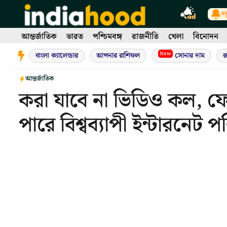
Skip
নত
to
content
আন্তর্জাতিক
ভারত
পশ্চিমবঙ্গ
রাজনীতি
খেলা
বিনোদন
New
বাংলা ক্যালেন্ডার
আপনার রাশিফল
সোনার দাম
র
আন্তর্জাতিক
করা যাবে না ভিডিও কল, ফেস
পারে বিশ্বব্যাপী ইন্টারনেট প