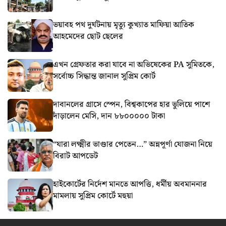
ভয়াবহ পথ দুর্ঘটনায় মৃত্যু কুখ্যাত মাফিয়া আতিক
আহমেদের ছোট ছেলের
এখন গ্রেফতার করা যাবে না অভিষেকের PA সুমিতকে,
সর্বোচ্চ সিদ্ধান্ত জানাল সুপ্রিম কোর্ট
দাবানলের গ্রাসে স্পেন, বিশ্বকাপের হার ভুলিয়ে পাশে
দাঁড়ালেন মেসি, দান ৮৮০০০০০ টাকা
“যারা লক্ষ্মীর ভাণ্ডার পেতেন…” অন্নপূর্ণা যোজনা নিয়ে
বিরাট আপডেট
হাইকোর্টের নির্দেশ মানতে আপত্তি, ধর্মীয় অবমাননার
মামলায় সুপ্রিম কোর্টে মহুয়া