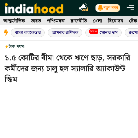
Skip
নতুন খবর
to
আন্তর্জাতিক
ভারত
পশ্চিমবঙ্গ
রাজনীতি
খেলা
বিনোদন
টেক
content
New
বাংলা ক্যালেন্ডার
আপনার রাশিফল
সোনার দাম
রুপো
টাকা পয়সা
১.৫ কোটির বীমা থেকে ঋণে ছাড়, সরকারি
কর্মীদের জন্য চালু হল স্যালারি অ্যাকাউন্ট
স্কিম