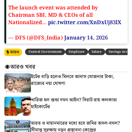
The launch event was attended by
Chairman SBI, MD & CEOs of all
Nationalized…
pic.twitter.com/XnDxUj83lX
— DFS (@DFS_India)
January 14, 2026
আরও
Central Government
Employee
Salary
Savings Accou
আরও খবর
ইটের বাড়ি হলেও মিলবে আবাস যোজনার টাকা,
রাজ্যের নয়া ঘোষণা
খারিজ হল গুন্ডা দমন আইন? বিরাট রায় কলকাতা
হাইকোর্টের
ভারত ও মায়ানমারের মধ্যে হবে জমির অদল-বদল?
সীমান্ত সুরক্ষায় নতুন প্রস্তাবনা কেন্দ্রের