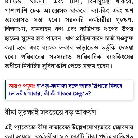
RTGS, NEFT, এবং UPI, বিনামূল্যে থাকবে,
পাশাপাশি চেক অ্যাক্সেসও থাকবে। ব্যাংকিং এবং ঋণ
অ্যাক্সেসও সস্তা হবে। সরকারি কর্মচারীরা গৃহঋণ,
শিক্ষাঋণ, যানবাহন ঋণ এবং ব্যক্তিগত ঋণের উপর
ছাড়ের সুদের হার পাবেন। ঋণ প্রক্রিয়াকরণ চার্জ মওকুফ
করা হবে এবং ব্যাংক লকার ভাড়াতেও ভর্তুকি দেওয়া
হবে। পরিবারের সদস্যরাও পারিবারিক ব্যাংকিংয়ের
অধীনে নির্বাচিত সুবিধাগুলি পেতে সক্ষম হবেন।
আরও পড়ুনঃ
হাওড়া-কামাখ্যা বন্দে ভারত স্লিপারে মিলবে
লোভনীয় খাবার, কী কী থাকবে মেন্যুতে?
বীমা সুরক্ষাই সবচেয়ে বড় আকর্ষণ
এই প্যাকেজে বীমা কভারেজ উল্লেখযোগ্যভাবে জোরদার
করা হয়েছে। কর্মচারীরা ১.৫ কোটি টাকা পর্যন্ত ব্যক্তিগত