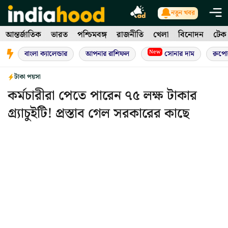
Skip
নতুন খবর
to
আন্তর্জাতিক
ভারত
পশ্চিমবঙ্গ
রাজনীতি
খেলা
বিনোদন
টেক
content
New
বাংলা ক্যালেন্ডার
আপনার রাশিফল
সোনার দাম
রুপো
টাকা পয়সা
কর্মচারীরা পেতে পারেন ৭৫ লক্ষ টাকার
গ্র্যাচুইটি! প্রস্তাব গেল সরকারের কাছে