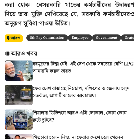
করা হোক। বেসরকারি খাতের কর্মচারীদের উদাহরণ
দিয়ে তারা যুক্তি দেখিয়েছে যে, সরকারি কর্মচারীদেরও
অনুরূপ সুবিধা পাওয়া উচিত।
আরও
8th Pay Commission
Employee
Government
Gratuity
আরও খবর
হরমুজের চিন্তা নেই, এই দেশ থেকে সবচেয়ে বেশি LPG
আমদানি করল ভারত
ফের চোখ রাঙাচ্ছে নিম্নচাপ, দক্ষিণের ৩ জেলায় হলুদ
সতর্কতা, আগামীকালের আবহাওয়া
শিয়ালদা ডিভিশনে আরও এসি লোকাল, কোন কোন
রুটে ছুটবে?
পিতৃহারা হলেন লিও, না ফেরার দেশে চলে গেলেন