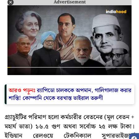
Advertisement
আরও পড়ুনঃ
র‍্যাপিডো চালককে অপমান, গালিগালাজ করার
শাস্তি! কোম্পানি থেকে বরখাস্ত ভাইরাল তরুণী
গ্র্যাচুইটির পরিমাণ হলো কর্মচারীর বেতনের (মূল বেতন +
মহার্ঘ ভাতা) ১৬.৫ গুণ অথবা সর্বোচ্চ ২৫ লক্ষ টাকা।
ইন্ডিয়ান রেলওয়ে টেকনিক্যাল সুপারভাইজার্স