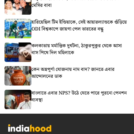
মেসির বাবা
হারিয়েছিল টিম ইন্ডিয়াকে, সেই আয়ারল্যান্ডকে গুঁড়িয়ে
ODI বিশ্বকাপে জায়গা পেল ভারতের বন্ধু
কলকাতায় মর্মান্তিক দুর্ঘটনা, ঠাকুরপুকুর থেকে আসা
বাস পিষে দিল মহিলাকে
কেন অন্নপূর্ণা যোজনায় নাম বাদ? জানতে এবার
আন্দোলনের ডাক
বাংলাতে এবার NPS? উঠে যেতে পারে পুরনো পেনশন
ব্যবস্থা