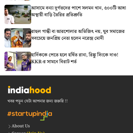
আসামে বন্যা দুর্গতদের পাশে সলমন খান, ৫০০টি আধা
অস্থায়ী বাড়ি তৈরির প্রতিশ্রুতি
রাহুল গান্ধী বা আরশোলার অভিজিৎ নয়, যুব সমাজের
সবচেয়ে জনপ্রিয় নেতা হলেন নরেন্দ্র মোদী
হার্দিককে পেতে হলে হর্ষিত রানা, রিঙ্কু সিংকে দাও!
KKR-র সামনে বিরাট শর্ত
খবর পড়ুন যেটা আপনার জন্য জরুরি !!
About Us