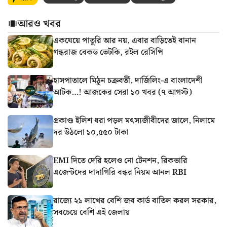
আরও খবর
একঘেয়ে পাতুরি আর নয়, এবার বাড়িতেই বানান
গন্ধরাজ বেকড ভেটকি, রইল রেসিপি
হাসপাতালে মিঠুন চক্রবর্তী, দার্জিলিং-এ বাংলাদেশী
আটক…! আজকের সেরা ১০ খবর (৭ আগস্ট)
প্রকাণ্ড ইলিশ ধরা পড়ল মৎস্যজীবীদের জালে, নিলামে
দর উঠলো ১০,৫৫০ টাকা
EMI দিতে দেরি হলেও নো টেনশন, রিকভারি
এজেন্টদের দাদাগিরি বন্ধর নিয়ম আনল RBI
রাজ্যে ২১ লাখের বেশি জব কার্ড বাতিল করল সরকার,
সবচেয়ে বেশি এই জেলায়