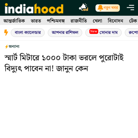
Skip
নতুন খবর
to
আন্তর্জাতিক
ভারত
পশ্চিমবঙ্গ
রাজনীতি
খেলা
বিনোদন
টেক
content
New
বাংলা ক্যালেন্ডার
আপনার রাশিফল
সোনার দাম
রুপো
অন্যান্য
স্মার্ট মিটারে ১০০০ টাকা ভরলে পুরোটাই
বিদ্যুৎ পাবেন না! জানুন কেন