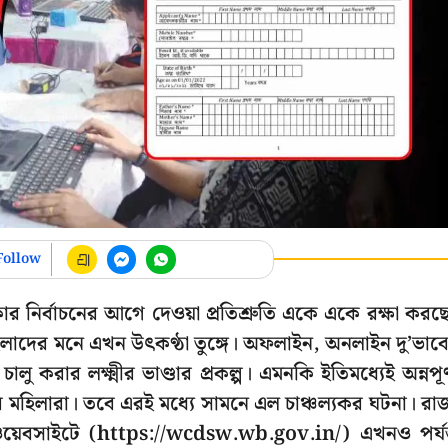
Follow
র নির্বাচনের আগে দেওয়া প্রতিশ্রুতি একে একে রক্ষা করছ
িলাদের মনে এখন উৎকণ্ঠা তুঙ্গে। অফলাইন, অনলাইন দু’ভাব
ু করার লক্ষ্মীর ভাণ্ডার প্রকল্প। এমনকি ইতিমধ্যেই অন্নপূর্
 মহিলারা। তবে এরই মধ্যে সামনে এল চাঞ্চল্যকর ঘটনা। রাজ
য়েবসাইটে (https://wcdsw.wb.gov.in/) এখনও পর্যন