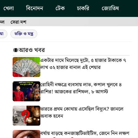
খেলা
বিনোদন
টেক
চাকরি
জ্যোতিষ
ফল
সেরা দশ
য়া
ভক্তি ও মন্ত্র
আরও খবর
একটার দামে মিলেছে দুটো, ৫ হাজার টাকাকে ৭
লাখ ৩২ হাজার বানাল এই শেয়ার
রোহিনী নক্ষত্রে ব্যবসায় লাভ, কপাল খুলবে ৪
রাশির! আজকের রাশিফল, ৮ আগস্ট
ভারতে প্রথম কোথায় এসেছিল বিদ্যুৎ? জানলে
অবাক হবেন
বর্ষায় বাড়ছে কনজাঙ্কটিভাইটিস, জেনে নিন লক্ষণ