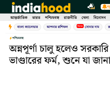
Skip
নত
to
content
আন্তর্জাতিক
ভারত
পশ্চিমবঙ্গ
রাজনীতি
খেলা
বিনোদন
New
বাংলা ক্যালেন্ডার
আপনার রাশিফল
সোনার দাম
র
পশ্চিমবঙ্গ
অন্নপূর্ণা চালু হলেও সরকারি
ভাণ্ডারের ফর্ম, শুনে যা জানাল