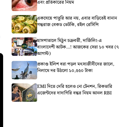
এবং প্রতিকারের নিয়ম
একঘেয়ে পাতুরি আর নয়, এবার বাড়িতেই বানান
গন্ধরাজ বেকড ভেটকি, রইল রেসিপি
হাসপাতালে মিঠুন চক্রবর্তী, দার্জিলিং-এ
বাংলাদেশী আটক…! আজকের সেরা ১০ খবর (৭
আগস্ট)
প্রকাণ্ড ইলিশ ধরা পড়ল মৎস্যজীবীদের জালে,
নিলামে দর উঠলো ১০,৫৫০ টাকা
EMI দিতে দেরি হলেও নো টেনশন, রিকভারি
এজেন্টদের দাদাগিরি বন্ধর নিয়ম আনল RBI