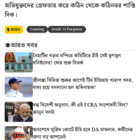
অভিযুক্তদের গ্রেফতার করে কঠিন থেকে কঠিনতর শাস্তি
দিক।
আরও
Canning
South 24 Parganas
আরও খবর
নৈহাটির বড়মা মন্দিরে কমিটিতে ঠাঁই সেই তৃণমূল
ঘনিষ্ঠদের! ফের শুরু বিতর্ক
শ্রীলঙ্কা সিরিজ শুরুর আগেই টিম ইন্ডিয়ায় খারাপ খবর,
বাধ্য হয়ে বদলানো হল অধিনায়ক!
বন্ধ বিদেশী অনুদান, কী এই FCRA সংশোধনী বিল?
জানুন সবটা
অবশেষে সুপ্রিম কোর্টে ইতি হবে DA মামলার, কর্মীদের
জন্য বড় আপডেট