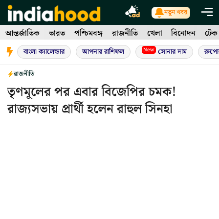
Skip
নতুন খবর
to
আন্তর্জাতিক
ভারত
পশ্চিমবঙ্গ
রাজনীতি
খেলা
বিনোদন
টেক
content
New
বাংলা ক্যালেন্ডার
আপনার রাশিফল
সোনার দাম
রুপো
রাজনীতি
তৃণমূলের পর এবার বিজেপির চমক!
রাজ্যসভায় প্রার্থী হলেন রাহুল সিনহা