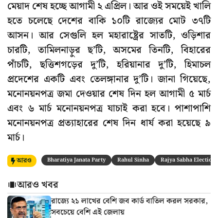
মেয়াদ শেষ হচ্ছে আগামী ২ এপ্রিল। আর ওই সময়েই খালি
হতে চলেছে দেশের বাকি ১০টি রাজ্যের মোট ৩৭টি
আসন। আর সেগুলি হল মহারাষ্ট্রের সাতটি, ওড়িশার
চারটি, তামিলনাড়ুর ছ’টি, অসমের তিনটি, বিহারের
পাঁচটি, ছত্তিশগড়ের দু’টি, হরিয়ানার দু’টি, হিমাচল
প্রদেশের একটি এবং তেলঙ্গানার দু’টি। জানা গিয়েছে,
মনোনয়নপত্র জমা দেওয়ার শেষ দিন হল আগামী ৫ মার্চ
এবং ৬ মার্চ মনোনয়নপত্র যাচাই করা হবে। পাশাপাশি
মনোনয়নপত্র প্রত্যাহারের শেষ দিন ধার্য করা হয়েছে ৯
মার্চ।
আরও
Bharatiya Janata Party
Rahul Sinha
Rajya Sabha Election
আরও খবর
রাজ্যে ২১ লাখের বেশি জব কার্ড বাতিল করল সরকার,
সবচেয়ে বেশি এই জেলায়