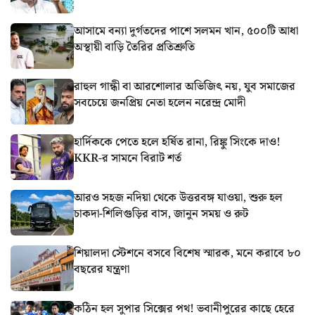
আসামে বন্যা দুর্গতদের পাশে সলমন খান, ৫০০টি আধা
অস্থায়ী বাড়ি তৈরির প্রতিশ্রুতি
রাহুল গান্ধী বা আরশোলার অভিজিৎ নয়, যুব সমাজের
সবচেয়ে জনপ্রিয় নেতা হলেন নরেন্দ্র মোদী
হার্দিককে পেতে হলে হর্ষিত রানা, রিঙ্কু সিংকে দাও!
KKR-র সামনে বিরাট শর্ত
আরও সহজ নদিয়া থেকে উত্তরবঙ্গ যাওয়া, শুরু হল
চাকদা-শিলিগুড়ির বাস, জানুন সময় ও রুট
শিয়ালদা স্টেশনে বসবে বিশেষ স্মারক, মনে করাবে ৮০
বছরের যন্ত্রণা
কঠিন হল সুপার সিক্সের পথ! ভবানীপুরের কাছে হেরে