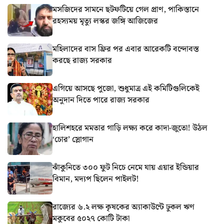
মসজিদের সামনে ছটফটিয়ে গেল প্রাণ, পাকিস্তানে
রহস্যময় মৃত্যু লস্কর জঙ্গি আজিজের
মহিলাদের বাস ফ্রির পর এবার আরেকটি বন্দোবস্ত
করছে রাজ্য সরকার
এগিয়ে আসছে পুজো, শুধুমাত্র এই কমিটিগুলিকেই
অনুদান দিতে পারে রাজ্য সরকার
হালিশহরে মমতার গাড়ি লক্ষ্য করে কাদা-জুতো! উঠল
‘চোর’ স্লোগান
ঝাঁকুনিতে ৩০০ ফুট নিচে নেমে যায় এয়ার ইন্ডিয়ার
বিমান, মদ্যপ ছিলেন পাইলট!
রাজ্যের ৬.২ লক্ষ কৃষকের অ্যাকাউন্টে ঢুকল ঋণ
মকুবের ৫০২৭ কোটি টাকা