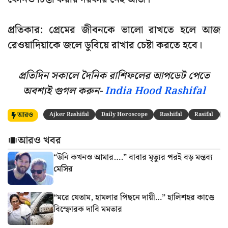
প্রতিকার: প্রেমের জীবনকে ভালো রাখতে হলে আজ
রেওয়াদিয়াকে জলে ডুবিয়ে রাখার চেষ্টা করতে হবে।
প্রতিদিন সকালে দৈনিক রাশিফলের আপডেট পেতে
অবশ্যই গুগল করুন-
India Hood Rashifal
আরও
Ajker Rashifal
Daily Horoscope
Rashifal
Rasifal
আরও খবর
“উনি কখনও আমার….” বাবার মৃত্যুর পরই বড় মন্তব্য
মেসির
“মরে যেতাম, হামলার পিছনে দায়ী…” হালিশহর কাণ্ডে
বিস্ফোরক দাবি মমতার