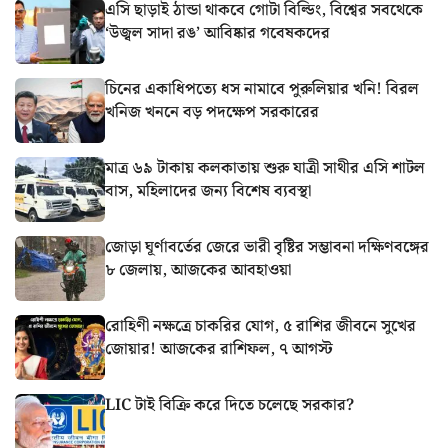
এসি ছাড়াই ঠান্ডা থাকবে গোটা বিল্ডিং, বিশ্বের সবথেকে
‘উজ্বল সাদা রঙ’ আবিষ্কার গবেষকদের
চিনের একাধিপত্যে ধস নামাবে পুরুলিয়ার খনি! বিরল
খনিজ খননে বড় পদক্ষেপ সরকারের
মাত্র ৬৯ টাকায় কলকাতায় শুরু যাত্রী সাথীর এসি শাটল
বাস, মহিলাদের জন্য বিশেষ ব্যবস্থা
জোড়া ঘূর্ণাবর্তের জেরে ভারী বৃষ্টির সম্ভাবনা দক্ষিণবঙ্গের
৮ জেলায়, আজকের আবহাওয়া
রোহিণী নক্ষত্রে চাকরির যোগ, ৫ রাশির জীবনে সুখের
জোয়ার! আজকের রাশিফল, ৭ আগস্ট
LIC টাই বিক্রি করে দিতে চলেছে সরকার?