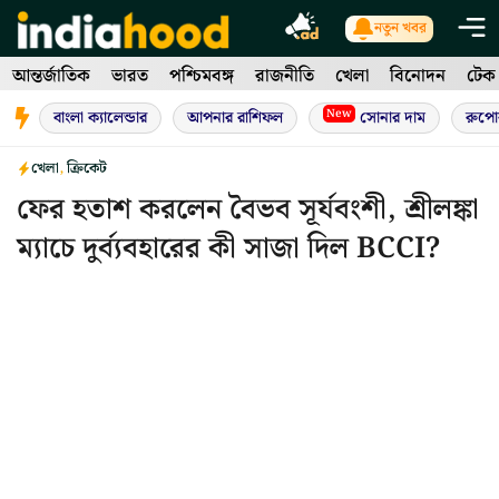
Skip
নতুন খবর
to
আন্তর্জাতিক
ভারত
পশ্চিমবঙ্গ
রাজনীতি
খেলা
বিনোদন
টেক
content
New
বাংলা ক্যালেন্ডার
আপনার রাশিফল
সোনার দাম
রুপো
খেলা
,
ক্রিকেট
ফের হতাশ করলেন বৈভব সূর্যবংশী, শ্রীলঙ্কা
ম্যাচে দুর্ব্যবহারের কী সাজা দিল BCCI?