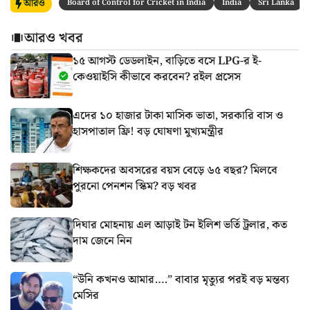
আরও
Board of Control for Cricket in India
India
Sri Lanka
আরও খবর
১৫ আগস্ট ডেডলাইন, বাড়িতে বসে LPG-র ই-
কেওয়াইসি কীভাবে করবেন? রইল প্রসেস
এদের ১০ হাজার টাকা মাসিক ভাতা, সরকারি বাস ও
হাসপাতাল ফ্রি! বড় ঘোষণা মুখ্যমন্ত্রীর
শিক্ষকদের অবসরের বয়স বেড়ে ৬৫ বছর? মিলবে
পুরনো পেনশন স্কিম? বড় খবর
দিঘার মোহনায় এল আড়াই টন ইলিশ ভর্তি ট্রলার, কত
দাম জেনে নিন
“উনি কখনও আমার….” বাবার মৃত্যুর পরই বড় মন্তব্য
মেসির