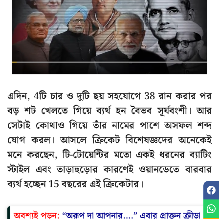
এদিন, 4টি চার ও দুটি ছয় সহযোগে 38 রান করার পর
বড় শট খেলতে গিয়ে ব্যর্থ হন বৈভব সূর্যবংশী। আর
সেটাই কোথাও গিয়ে তাঁর নামের পাশে অসফল শব্দ
যোগ করল। আসলে ক্রিকেট বিশেষজ্ঞদের অনেকেই
মনে করছেন, টি-টোয়েন্টির মতো একই ধরনের ব্যাটিং
স্টাইল এবং তাড়াহুড়োর কারণেই ওয়ানডেতে বারবার
ব্যর্থ হচ্ছেন 15 বছরের এই ক্রিকেটার।
অবশ্যই পড়ুন:
“অরূপ দা আপনার….” এবার প্রাক্তন ক্রীড়া