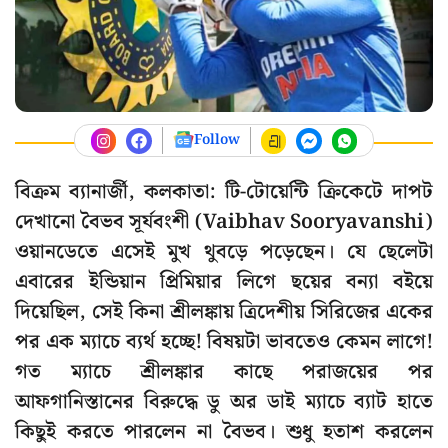
Follow
বিক্রম ব্যানার্জী, কলকাতা: টি-টোয়েন্টি ক্রিকেটে দাপট
দেখানো বৈভব সূর্যবংশী (Vaibhav Sooryavanshi)
ওয়ানডেতে এসেই মুখ থুবড়ে পড়েছেন। যে ছেলেটা
এবারের ইন্ডিয়ান প্রিমিয়ার লিগে ছয়ের বন্যা বইয়ে
দিয়েছিল, সেই কিনা শ্রীলঙ্কায় ত্রিদেশীয় সিরিজের একের
পর এক ম্যাচে ব্যর্থ হচ্ছে! বিষয়টা ভাবতেও কেমন লাগে!
গত ম্যাচে শ্রীলঙ্কার কাছে পরাজয়ের পর
আফগানিস্তানের বিরুদ্ধে ডু অর ডাই ম্যাচে ব্যাট হাতে
কিছুই করতে পারলেন না বৈভব। শুধু হতাশ করলেন