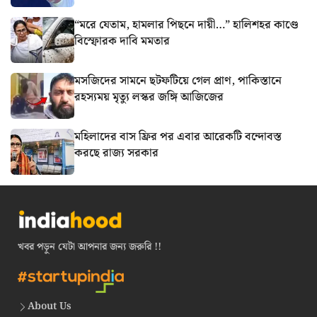
“মরে যেতাম, হামলার পিছনে দায়ী…” হালিশহর কাণ্ডে
বিস্ফোরক দাবি মমতার
মসজিদের সামনে ছটফটিয়ে গেল প্রাণ, পাকিস্তানে
রহস্যময় মৃত্যু লস্কর জঙ্গি আজিজের
মহিলাদের বাস ফ্রির পর এবার আরেকটি বন্দোবস্ত
করছে রাজ্য সরকার
খবর পড়ুন যেটা আপনার জন্য জরুরি !!
About Us