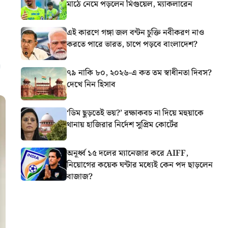
মাঠে নেমে পড়লেন মিগুয়েল, ম্যাকলারেন
এই কারণে গঙ্গা জল বন্টন চুক্তি নবীকরণ নাও
করতে পারে ভারত, চাপে পড়বে বাংলাদেশ?
৭৯ নাকি ৮০, ২০২৬-এ কত তম স্বাধীনতা দিবস?
দেখে নিন হিসাব
‘ডিম ছুড়তেই ভয়?’ রক্ষাকবচ না দিয়ে মহুয়াকে
থানায় হাজিরার নির্দেশ সুপ্রিম কোর্টের
অনূর্ধ্ব ১৫ দলের ম্যানেজার করে AIFF,
নিয়োগের কয়েক ঘন্টার মধ্যেই কেন পদ ছাড়লেন
বাজাজ?