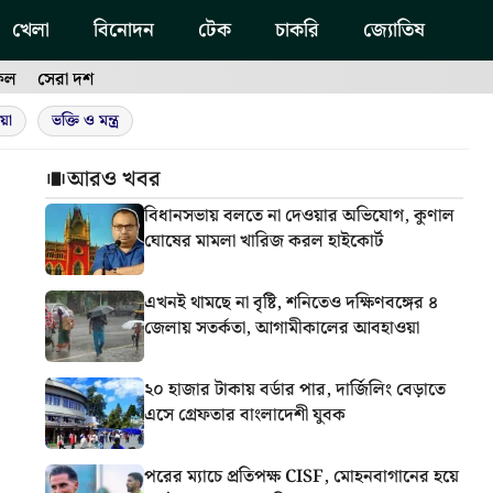
খেলা
বিনোদন
টেক
চাকরি
জ্যোতিষ
ফল
সেরা দশ
য়া
ভক্তি ও মন্ত্র
আরও খবর
বিধানসভায় বলতে না দেওয়ার অভিযোগ, কুণাল
ঘোষের মামলা খারিজ করল হাইকোর্ট
এখনই থামছে না বৃষ্টি, শনিতেও দক্ষিণবঙ্গের ৪
জেলায় সতর্কতা, আগামীকালের আবহাওয়া
২০ হাজার টাকায় বর্ডার পার, দার্জিলিং বেড়াতে
এসে গ্রেফতার বাংলাদেশী যুবক
পরের ম্যাচে প্রতিপক্ষ CISF, মোহনবাগানের হয়ে