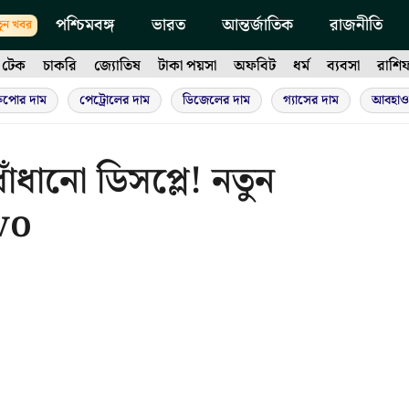
পশ্চিমবঙ্গ
ভারত
আন্তর্জাতিক
রাজনীতি
ুন খবর
টেক
চাকরি
জ্যোতিষ
টাকা পয়সা
অফবিট
ধর্ম
ব্যবসা
রাশি
ুপোর দাম
পেট্রোলের দাম
ডিজেলের দাম
গ্যাসের দাম
আবহাও
ঁধানো ডিসপ্লে! নতুন
ivo