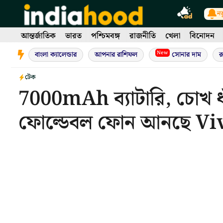
Skip
নত
to
content
আন্তর্জাতিক
ভারত
পশ্চিমবঙ্গ
রাজনীতি
খেলা
বিনোদন
New
বাংলা ক্যালেন্ডার
আপনার রাশিফল
সোনার দাম
র
টেক
7000mAh ব্যাটারি, চোখ ধা
ফোল্ডেবল ফোন আনছে V