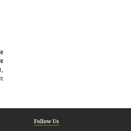
ার
ের
র,
িং
Follow Us