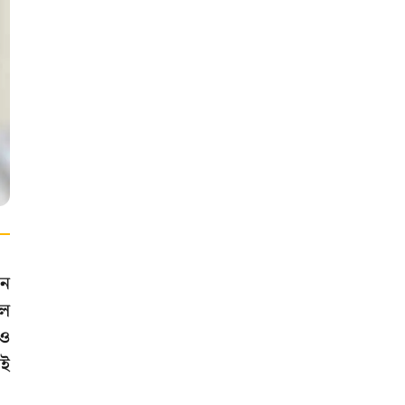
িন
েল
নও
েই