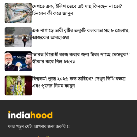
দেখতে এক, ইলিশ ভেবে এই মাছ কিনছেন না তো?
চিনবেন কী করে জানুন
এক নাগাড়ে ভারী বৃষ্টির ভ্রূকুটি কলকাতা সহ ৮ জেলায়,
আজকের আবহাওয়া
‘ভারত বিরোধী কাজ করার জন্য টাকা পাচ্ছে ফেসবুক!’
স্বীকার করে নিল Meta
বিশ্বকর্মা পূজা ২০২৬ কত তারিখে? দেখুন তিথি নক্ষত্র
এবং পূজার নিয়ম কানুন
খবর পড়ুন যেটা আপনার জন্য জরুরি !!