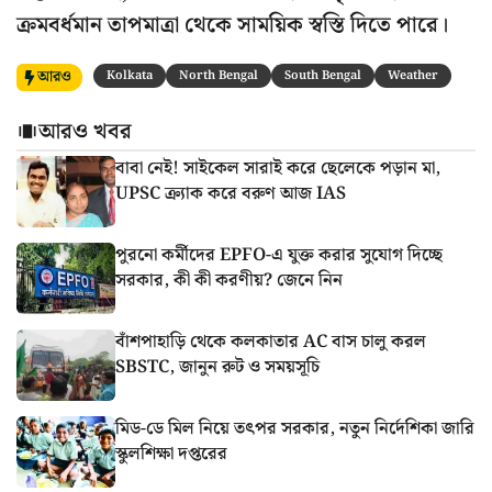
ক্রমবর্ধমান তাপমাত্রা থেকে সাময়িক স্বস্তি দিতে পারে।
আরও
Kolkata
North Bengal
South Bengal
Weather
আরও খবর
বাবা নেই! সাইকেল সারাই করে ছেলেকে পড়ান মা,
UPSC ক্র্যাক করে বরুণ আজ IAS
পুরনো কর্মীদের EPFO-এ যুক্ত করার সুযোগ দিচ্ছে
সরকার, কী কী করণীয়? জেনে নিন
বাঁশপাহাড়ি থেকে কলকাতার AC বাস চালু করল
SBSTC, জানুন রুট ও সময়সূচি
মিড-ডে মিল নিয়ে তৎপর সরকার, নতুন নির্দেশিকা জারি
স্কুলশিক্ষা দপ্তরের