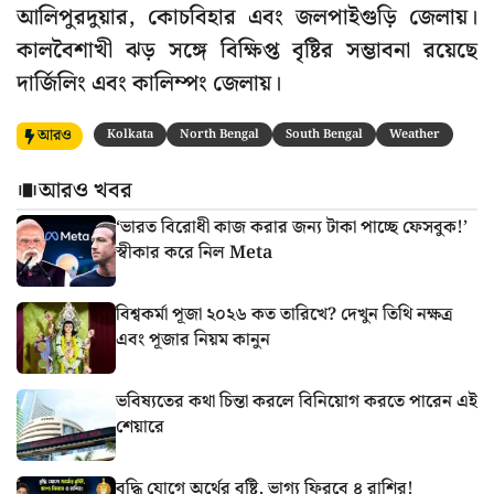
আলিপুরদুয়ার, কোচবিহার এবং জলপাইগুড়ি জেলায়।
কালবৈশাখী ঝড় সঙ্গে বিক্ষিপ্ত বৃষ্টির সম্ভাবনা রয়েছে
দার্জিলিং এবং কালিম্পং জেলায়।
আরও
Kolkata
North Bengal
South Bengal
Weather
আরও খবর
‘ভারত বিরোধী কাজ করার জন্য টাকা পাচ্ছে ফেসবুক!’
স্বীকার করে নিল Meta
বিশ্বকর্মা পূজা ২০২৬ কত তারিখে? দেখুন তিথি নক্ষত্র
এবং পূজার নিয়ম কানুন
ভবিষ্যতের কথা চিন্তা করলে বিনিয়োগ করতে পারেন এই
শেয়ারে
বৃদ্ধি যোগে অর্থের বৃষ্টি, ভাগ্য ফিরবে ৪ রাশির!