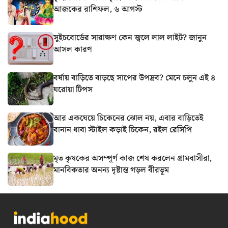
আজকের রাশিফল, ৬ আগস্ট
সুইচবোর্ডের সারাক্ষণ কেন জ্বলে লাল লাইট? জানুন
আসল কারণ
বর্ষায় বাড়িতে বাড়ছে সাপের উপদ্রব? মেনে চলুন এই ৪
ঘরোয়া টিপস
আর একঘেয়ে চিকেনের ঝোল নয়, এবার বাড়িতেই
বানান ধাবা স্টাইল কড়াই চিকেন, রইল রেসিপি
মৃত কৃষকের অসম্পূর্ণ কাজ শেষ করলেন গ্রামবাসীরা,
মানবিকতার অনন্য দৃষ্টান্ত গড়ল বীরভূম