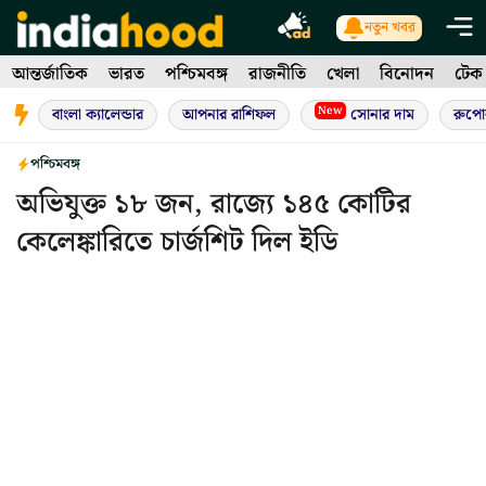
Skip
নতুন খবর
to
আন্তর্জাতিক
ভারত
পশ্চিমবঙ্গ
রাজনীতি
খেলা
বিনোদন
টেক
content
New
বাংলা ক্যালেন্ডার
আপনার রাশিফল
সোনার দাম
রুপো
পশ্চিমবঙ্গ
অভিযুক্ত ১৮ জন, রাজ্যে ১৪৫ কোটির
কেলেঙ্কারিতে চার্জশিট দিল ইডি