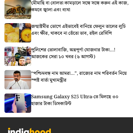
মৌমাছি বা বোলতা কামড়ালে সঙ্গে সঙ্গে করুন এই কাজ,
কমবে জ্বালা এবং ব্যথা
জন্মাষ্টমীর ভোগে এইভাবেই বানিয়ে ফেলুন তালের লুচি
এবং ক্ষীর, থাকবে না তেঁতো ভাব, রইল রেসিপি
পুলিশের তোলাবাজি, অন্নপূর্ণা যোজনার টাকা…!
আজকের সেরা ১০ খবর (৬ আগস্ট)
“পশ্চিমবঙ্গ নাম আমরা…”, রাজ্যের নাম পরিবর্তন নিয়ে
স্পষ্ট বার্তা মুখ্যমন্ত্রীর
Samsung Galaxy S25 Ultra-তে মিলছে ৩০
হাজার টাকা ডিসকাউন্ট