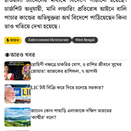
হাওয়ালা চ্যানেলের মাধ্যমে বিদেশে পাঠানো হয়েছে।
চার্জশিট অনুযায়ী, মানি লন্ডারিং প্রতিরোধ আইনে বালি
পাচার কান্ডের অভিযুক্তরা অর্থ বিদেশে পাঠিয়েছেন কিনা
তাও খতিয়ে দেখা হয়েছে।
আরও
Enforcement Directorate
West Bengal
আরও খবর
রোহিণী নক্ষত্রে চাকরির যোগ, ৫ রাশির জীবনে সুখের
জোয়ার! আজকের রাশিফল, ৭ আগস্ট
LIC টাই বিক্রি করে দিতে চলেছে সরকার?
জানেন কোন পাহাড়ি এলাকাকে দক্ষিণ ভারতের
‘কাশ্মীর’ বলে?