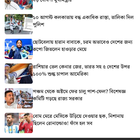
বড় ঘোষণা মুখ্যমন্ত্রীর
১০ আগস্ট কলকাতায় বন্ধ একাধিক রাস্তা, তালিকা দিল
পুলিশ
ছোটবেলায় হারান বাবাকে, চরম অভাবেও দেশের জন্য
রূপো জিতলেন হাওড়ার মেয়ে
রাশিয়ার তেল কেনার জের, ভারত সহ ৫ দেশের উপর
১০০% শুল্ক চাপাল আমেরিকা
পঞ্চম থেকে অষ্টমে ফের চালু পাশ-ফেল? বিশেষজ্ঞ
কমিটি গড়ছে রাজ্য সরকার
বোম মেরে মেসিকে উড়িয়ে দেওয়ার ছক, নিশানায়
ছিলেন রোনাল্ডোও! ফাঁস হল সব