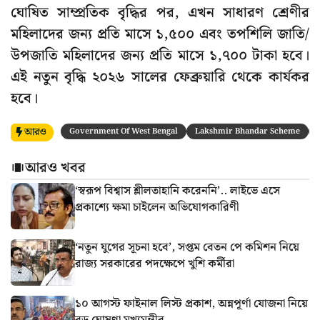
ঘোষিত সাম্প্রতিক বৃদ্ধির পর, এখন সাধারণ শ্রেণীর
মহিলাদের জন্য প্রতি মাসে ১,৫০০ এবং তপশিলি জাতি/
উপজাতি মহিলাদের জন্য প্রতি মাসে ১,৭০০ টাকা হবে।
এই নতুন বৃদ্ধি ২০২৬ সালের ফেব্রুয়ারি থেকে কার্যকর
হবে।
আরও
Government Of West Bengal
Lakshmir Bhandar Scheme
আরও খবর
‘স্বরূপ বিশ্বাস শ্লীলতাহানি করেননি’.. লাইভে এসে
প্রকাশ্যে ক্ষমা চাইলেন অভিযোগকারিণী
‘নতুন যুগের সূচনা হবে’, সপ্তম বেতন পে কমিশন নিয়ে
রাজ্য সরকারের পদক্ষেপে খুশি কর্মীরা
১০ আগস্ট ফাইনাল লিস্ট প্রকাশ, অন্নপূর্ণা যোজনা নিয়ে