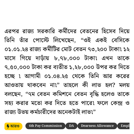
এরপর রাজ্য সরকারি কর্মীদের বেতনের হিসেব দিয়ে
তিনি তাঁর পোস্টে লিখেছেন, “ওই একই বেসিকে
০১.০১.২৪ রাজ্য কর্মীটির মোট বেতন ৭৩,২০০ টাকা৷ ১২
মাসে গিয়ে দাড়াঁয় ৮,৭৮,০০০ টাকা৷ এখন তাকে
৭,৫০,০০০ টাকা কর ব্যতীত ১,২৮,০০০ উপর কর দিতে
হচ্ছে ৷ আগামী ০১.০৪.২৫ থেকে তিনি আর করের
আওতায় থাকবেন না৷” তাহলে কী লাভ হল? মলয়
বলছেন, “৭ম বেতন কমিশনে বেতন বৃদ্ধি হলেও তাকে
সহ্য করার মতো কর দিতে হতে পারে৷ ফলে কেন্দ্র ও
রাজ্য উভয় কর্মচারীদের অনেকটাই লাভ৷”
আরও
6th Pay Commission
DA
Dearness Allowance
Employe