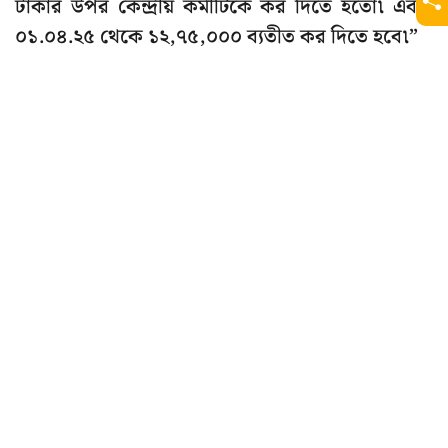
টাকার উপর কেন্দ্রীয় কর্মীটিকে কর দিতে হতো৷ এবার
০১.০৪.২৫ থেকে ১২,৭৫,০০০ ব্যতীত কর দিতে হবে৷”