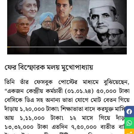
ফের বিস্ফোরক মলয় মুখোপাধ্যায়
তিনি তাঁর ফেসবুক পোস্টের মাধ্যমে বুঝিয়েছেন,
“একজন কেন্দ্রীয় কর্মচারী (০১.০১.২৪) ৫০,০০০ টাকা
বেসিকে ডিএ সহ অনান্য ভাতা যোগে মোট বেতন গিয়ে
দাঁড়ায় ১,২০,০০০ টাকা৷ শিক্ষাভাতা বাদে করযুক্ত মাসিক
আয় ১,১১,০০০ টাকা৷ ১২ মাসে গিয়ে দাঁড়ায়
১৩,৩২,০০০ টাকা এতদিন ৭,৫০,০০০ ব্যতীত বাকি