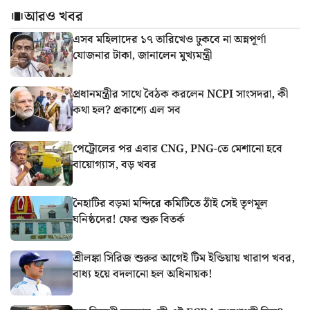
আরও খবর
এসব মহিলাদের ১৭ তারিখেও ঢুকবে না অন্নপূর্ণা
যোজনার টাকা, জানালেন মুখ্যমন্ত্রী
প্রধানমন্ত্রীর সাথে বৈঠক করলেন NCPI সাংসদরা, কী
কথা হল? প্রকাশ্যে এল সব
পেট্রোলের পর এবার CNG, PNG-তে মেশানো হবে
বায়োগ্যাস, বড় খবর
নৈহাটির বড়মা মন্দিরে কমিটিতে ঠাঁই সেই তৃণমূল
ঘনিষ্ঠদের! ফের শুরু বিতর্ক
শ্রীলঙ্কা সিরিজ শুরুর আগেই টিম ইন্ডিয়ায় খারাপ খবর,
বাধ্য হয়ে বদলানো হল অধিনায়ক!