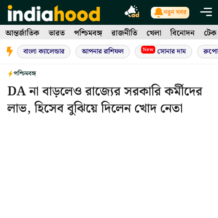
Skip
নতুন খবর
to
আন্তর্জাতিক
ভারত
পশ্চিমবঙ্গ
রাজনীতি
খেলা
বিনোদন
টেক
content
New
বাংলা ক্যালেন্ডার
আপনার রাশিফল
সোনার দাম
রুপো
পশ্চিমবঙ্গ
DA না বাড়লেও রাজ্যের সরকারি কর্মীদের
লাভ, হিসেব বুঝিয়ে দিলেন খোদ নেতা