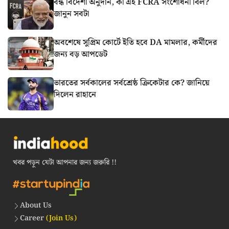
বন্ধ বিদেশী অনুদান, কী এই FCRA সংশোধনী বিল?
জানুন সবটা
অবশেষে সুপ্রিম কোর্টে ইতি হবে DA মামলার, কর্মীদের
জন্য বড় আপডেট
ভারতের সর্বকালের সর্বশ্রেষ্ঠ ক্রিকেটার কে? জানিয়ে
দিলেন রাহানে
খবর পড়ুন যেটা আপনার জন্য জরুরি !!
About Us
Career
(Join Us)