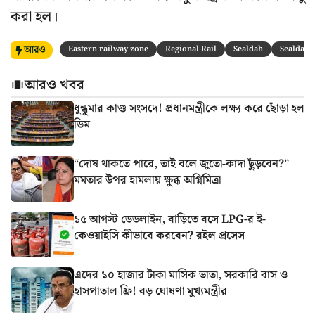
করা হল।
আরও
Eastern railway zone
Regional Rail
Sealdah
Sealdah 
আরও খবর
ধুন্ধুমার কাণ্ড সংসদে! প্রধানমন্ত্রীকে লক্ষ্য করে ছোঁড়া হল
ডিম
“দোষ থাকতে পারে, তাই বলে জুতো-কাদা ছুঁড়বেন?”
মমতার উপর হামলায় ক্ষুব্ধ অগ্নিমিত্রা
১৫ আগস্ট ডেডলাইন, বাড়িতে বসে LPG-র ই-
কেওয়াইসি কীভাবে করবেন? রইল প্রসেস
এদের ১০ হাজার টাকা মাসিক ভাতা, সরকারি বাস ও
হাসপাতাল ফ্রি! বড় ঘোষণা মুখ্যমন্ত্রীর