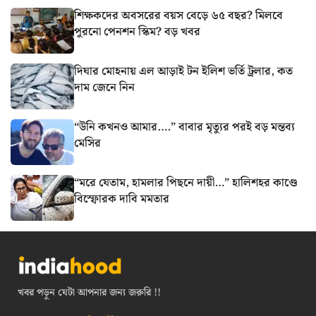
শিক্ষকদের অবসরের বয়স বেড়ে ৬৫ বছর? মিলবে
পুরনো পেনশন স্কিম? বড় খবর
দিঘার মোহনায় এল আড়াই টন ইলিশ ভর্তি ট্রলার, কত
দাম জেনে নিন
“উনি কখনও আমার….” বাবার মৃত্যুর পরই বড় মন্তব্য
মেসির
“মরে যেতাম, হামলার পিছনে দায়ী…” হালিশহর কাণ্ডে
বিস্ফোরক দাবি মমতার
খবর পড়ুন যেটা আপনার জন্য জরুরি !!