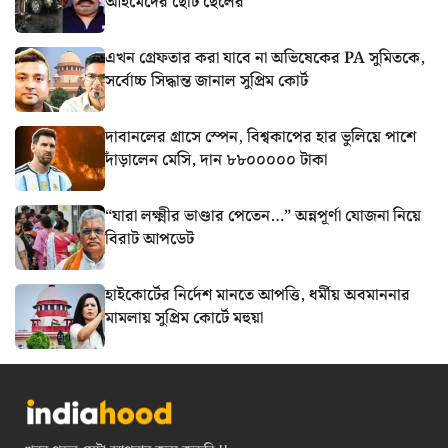
আহমেদের ছোট ছেলের
এখন গ্রেফতার করা যাবে না অভিষেকের PA সুমিতকে,
সর্বোচ্চ সিদ্ধান্ত জানাল সুপ্রিম কোর্ট
দাবানলের গ্রাসে স্পেন, বিশ্বকাপের হার ভুলিয়ে পাশে
দাঁড়ালেন মেসি, দান ৮৮০০০০০ টাকা
“যারা লক্ষ্মীর ভাণ্ডার পেতেন…” অন্নপূর্ণা যোজনা নিয়ে
বিরাট আপডেট
হাইকোর্টের নির্দেশ মানতে আপত্তি, ধর্মীয় অবমাননার
মামলায় সুপ্রিম কোর্টে মহুয়া