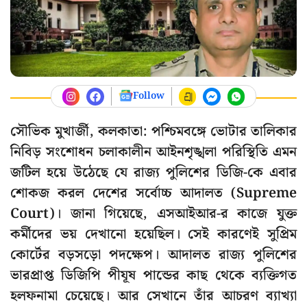
Follow
সৌভিক মুখার্জী, কলকাতা: পশ্চিমবঙ্গে ভোটার তালিকার
নিবিড় সংশোধন চলাকালীন আইনশৃঙ্খলা পরিস্থিতি এমন
জটিল হয়ে উঠেছে যে রাজ্য পুলিশের ডিজি-কে এবার
শোকজ করল দেশের সর্বোচ্চ আদালত (Supreme
Court)। জানা গিয়েছে, এসআইআর-র কাজে যুক্ত
কর্মীদের ভয় দেখানো হয়েছিল। সেই কারণেই সুপ্রিম
কোর্টের বড়সড়ো পদক্ষেপ। আদালত রাজ্য পুলিশের
ভারপ্রাপ্ত ডিজিপি পীযূষ পান্ডের কাছ থেকে ব্যক্তিগত
হলফনামা চেয়েছে। আর সেখানে তাঁর আচরণ ব্যাখ্যা