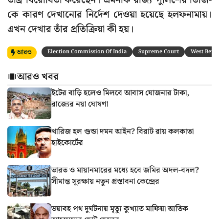
তীব্র বিরোধিতা করেছেন। এমনকি রাজ্য পুলিশের ডিজি-
কে কারণ দেখানোর নির্দেশ দেওয়া হয়েছে হলফনামায়।
এখন দেখার তাঁর প্রতিক্রিয়া কী হয়।
আরও
Election Commission Of India
Supreme Court
West Benga
আরও খবর
ইটের বাড়ি হলেও মিলবে আবাস যোজনার টাকা,
রাজ্যের নয়া ঘোষণা
খারিজ হল গুন্ডা দমন আইন? বিরাট রায় কলকাতা
হাইকোর্টের
ভারত ও মায়ানমারের মধ্যে হবে জমির অদল-বদল?
সীমান্ত সুরক্ষায় নতুন প্রস্তাবনা কেন্দ্রের
ভয়াবহ পথ দুর্ঘটনায় মৃত্যু কুখ্যাত মাফিয়া আতিক