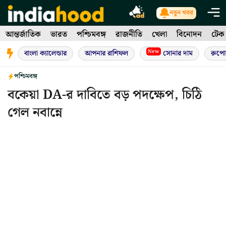
Skip
নতুন খবর
to
আন্তর্জাতিক
ভারত
পশ্চিমবঙ্গ
রাজনীতি
খেলা
বিনোদন
টেক
content
New
বাংলা ক্যালেন্ডার
আপনার রাশিফল
সোনার দাম
রুপো
পশ্চিমবঙ্গ
বকেয়া DA-র দাবিতে বড় পদক্ষেপ, চিঠি
গেল নবান্নে