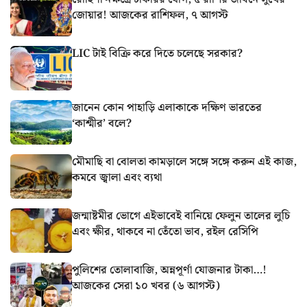
জোয়ার! আজকের রাশিফল, ৭ আগস্ট
LIC টাই বিক্রি করে দিতে চলেছে সরকার?
জানেন কোন পাহাড়ি এলাকাকে দক্ষিণ ভারতের
‘কাশ্মীর’ বলে?
মৌমাছি বা বোলতা কামড়ালে সঙ্গে সঙ্গে করুন এই কাজ,
কমবে জ্বালা এবং ব্যথা
জন্মাষ্টমীর ভোগে এইভাবেই বানিয়ে ফেলুন তালের লুচি
এবং ক্ষীর, থাকবে না তেঁতো ভাব, রইল রেসিপি
পুলিশের তোলাবাজি, অন্নপূর্ণা যোজনার টাকা…!
আজকের সেরা ১০ খবর (৬ আগস্ট)