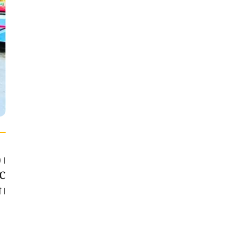
)।
TC
়।