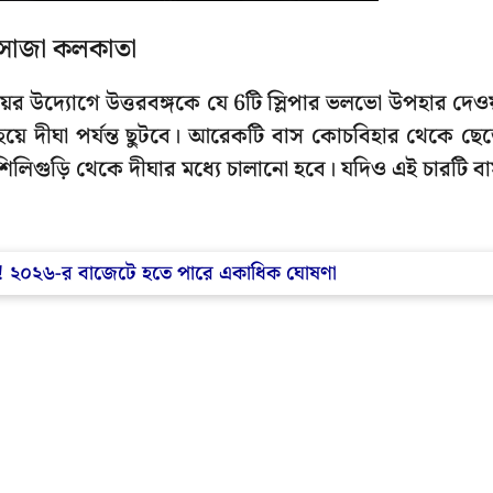
 সোজা কলকাতা
্যায়ের উদ্যোগে উত্তরবঙ্গকে যে 6টি স্লিপার ভলভো উপহার দেওয
য়ে দীঘা পর্যন্ত ছুটবে। আরেকটি বাস কোচবিহার থেকে ছেড
িলিগুড়ি থেকে দীঘার মধ্যে চালানো হবে। যদিও এই চারটি ব
মা! ২০২৬-র বাজেটে হতে পারে একাধিক ঘোষণা