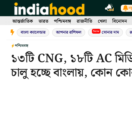
Skip
নত
to
content
আন্তর্জাতিক
ভারত
পশ্চিমবঙ্গ
রাজনীতি
খেলা
বিনোদন
New
বাংলা ক্যালেন্ডার
আপনার রাশিফল
সোনার দাম
র
পশ্চিমবঙ্গ
১৩টি CNG, ১৮টি AC মিডি
চালু হচ্ছে বাংলায়, কোন ক