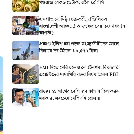
গন্ধরাজ বেকড ভেটকি, রইল রেসিপি
হাসপাতালে মিঠুন চক্রবর্তী, দার্জিলিং-এ
বাংলাদেশী আটক…! আজকের সেরা ১০ খবর (৭
আগস্ট)
প্রকাণ্ড ইলিশ ধরা পড়ল মৎস্যজীবীদের জালে,
নিলামে দর উঠলো ১০,৫৫০ টাকা
EMI দিতে দেরি হলেও নো টেনশন, রিকভারি
এজেন্টদের দাদাগিরি বন্ধর নিয়ম আনল RBI
রাজ্যে ২১ লাখের বেশি জব কার্ড বাতিল করল
সরকার, সবচেয়ে বেশি এই জেলায়