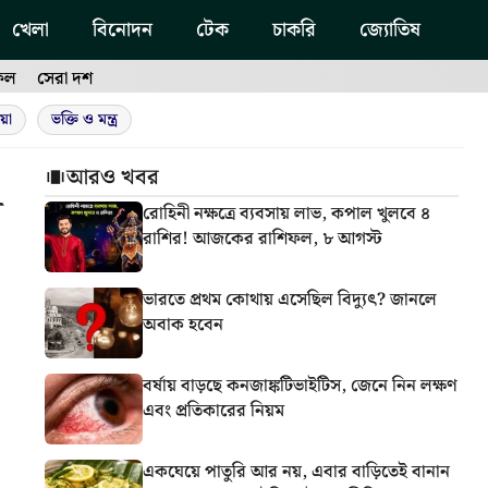
খেলা
বিনোদন
টেক
চাকরি
জ্যোতিষ
ফল
সেরা দশ
য়া
ভক্তি ও মন্ত্র
আরও খবর
স
রোহিনী নক্ষত্রে ব্যবসায় লাভ, কপাল খুলবে ৪
রাশির! আজকের রাশিফল, ৮ আগস্ট
ভারতে প্রথম কোথায় এসেছিল বিদ্যুৎ? জানলে
অবাক হবেন
বর্ষায় বাড়ছে কনজাঙ্কটিভাইটিস, জেনে নিন লক্ষণ
এবং প্রতিকারের নিয়ম
একঘেয়ে পাতুরি আর নয়, এবার বাড়িতেই বানান