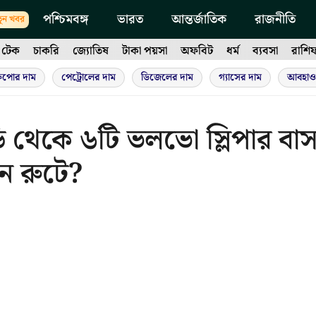
পশ্চিমবঙ্গ
ভারত
আন্তর্জাতিক
রাজনীতি
ুন খবর
টেক
চাকরি
জ্যোতিষ
টাকা পয়সা
অফবিট
ধর্ম
ব্যবসা
রাশি
ুপোর দাম
পেট্রোলের দাম
ডিজেলের দাম
গ্যাসের দাম
আবহাও
 থেকে ৬টি ভলভো স্লিপার বা
োন রুটে?