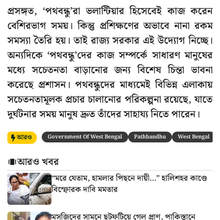
প্রসঙ্গত, ‘পথবন্ধু’রা ভলান্টিয়ার হিসেবেই কাজ করেন
বেশিরভাগ সময়। কিন্তু প্রশিক্ষণের অভাবে নানা রকম
সমস্যা তৈরি হয়। তাই রাজ্য সরকার এই উদ্যোগ নিচ্ছে।
অন্যদিকে ‘পথবন্ধু’দের কাজ সম্পর্কে সাধারণ মানুষের
মধ্যে সচেতনতা বাড়ানোর জন্য বিশেষ চিন্তা ভাবনা
করেছে প্রশাসন। পথবন্ধুদের মাধ্যমেই বিভিন্ন এলাকায়
সচেতনতামূলক প্রচার চালানোর পরিকল্পনা রয়েছে, যাতে
দুর্ঘটনার সময় মানুষ দ্রুত তাঁদের সাহায্য নিতে পারেন।
আরও
Government Of West Bengal
Pathbandhu
West Bengal
আরও খবর
“মরে যেতাম, হামলার পিছনে দায়ী…” হালিশহর কাণ্ডে
বিস্ফোরক দাবি মমতার
মসজিদের সামনে ছটফটিয়ে গেল প্রাণ, পাকিস্তানে