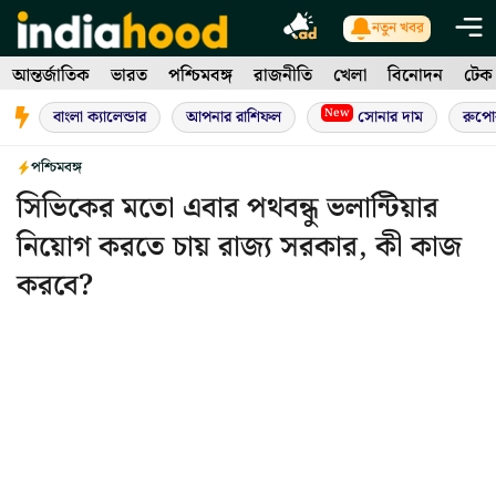
Skip
নতুন খবর
to
আন্তর্জাতিক
ভারত
পশ্চিমবঙ্গ
রাজনীতি
খেলা
বিনোদন
টেক
content
New
বাংলা ক্যালেন্ডার
আপনার রাশিফল
সোনার দাম
রুপো
পশ্চিমবঙ্গ
সিভিকের মতো এবার পথবন্ধু ভলান্টিয়ার
নিয়োগ করতে চায় রাজ্য সরকার, কী কাজ
করবে?