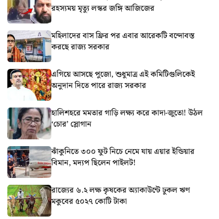
রহস্যময় মৃত্যু লস্কর জঙ্গি আজিজের
মহিলাদের বাস ফ্রির পর এবার আরেকটি বন্দোবস্ত
করছে রাজ্য সরকার
এগিয়ে আসছে পুজো, শুধুমাত্র এই কমিটিগুলিকেই
অনুদান দিতে পারে রাজ্য সরকার
হালিশহরে মমতার গাড়ি লক্ষ্য করে কাদা-জুতো! উঠল
‘চোর’ স্লোগান
ঝাঁকুনিতে ৩০০ ফুট নিচে নেমে যায় এয়ার ইন্ডিয়ার
বিমান, মদ্যপ ছিলেন পাইলট!
রাজ্যের ৬.২ লক্ষ কৃষকের অ্যাকাউন্টে ঢুকল ঋণ
মকুবের ৫০২৭ কোটি টাকা