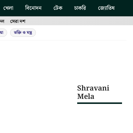
খেলা
বিনোদন
টেক
চাকরি
জ্যোতিষ
ফল
সেরা দশ
য়া
ভক্তি ও মন্ত্র
Shravani
Mela