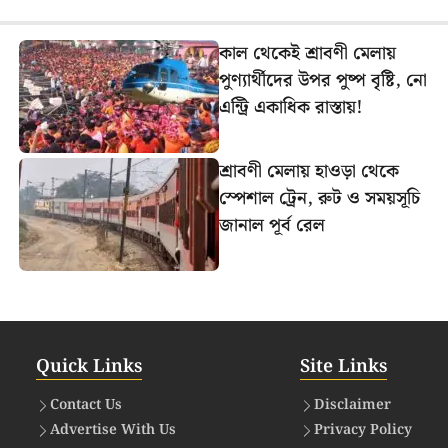
কাল থেকেই শ্রাবণী মেলায়
পুণ্যার্থীদের উপর পুষ্প বৃষ্টি, নো
এন্ট্রি একাধিক রাস্তায়!
শ্রাবণী মেলায় হাওড়া থেকে
স্পেশাল ট্রেন, রুট ও সময়সূচি
জানাল পূর্ব রেল
Quick Links
Site Links
Contact Us
Disclaimer
Advertise With Us
Privacy Policy