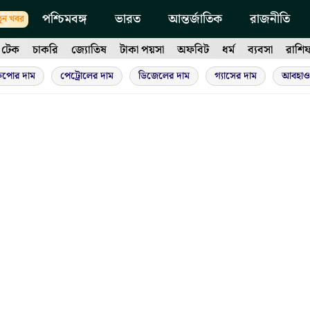
পশ্চিমবঙ্গ
ভারত
আন্তর্জাতিক
রাজনীতি
ুন খবর
টেক
চাকরি
জ্যোতিষ
টাকা পয়সা
অফবিট
ধর্ম
ব্যবসা
রাশি
ুপোর দাম
পেট্রোলের দাম
ডিজেলের দাম
গ্যাসের দাম
আবহাও