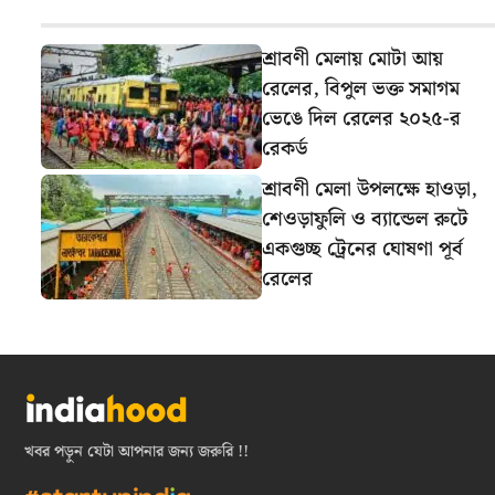
শ্রাবণী মেলায় মোটা আয়
রেলের, বিপুল ভক্ত সমাগম
ভেঙে দিল রেলের ২০২৫-র
রেকর্ড
শ্রাবণী মেলা উপলক্ষে হাওড়া,
শেওড়াফুলি ও ব্যান্ডেল রুটে
একগুচ্ছ ট্রেনের ঘোষণা পূর্ব
রেলের
খবর পড়ুন যেটা আপনার জন্য জরুরি !!