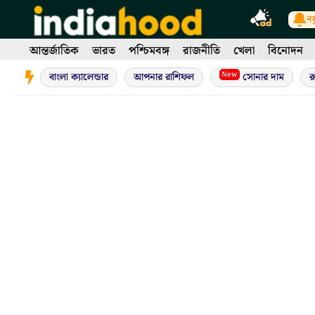
Skip
নত
to
content
আন্তর্জাতিক
ভারত
পশ্চিমবঙ্গ
রাজনীতি
খেলা
বিনোদন
New
বাংলা ক্যালেন্ডার
আপনার রাশিফল
সোনার দাম
র