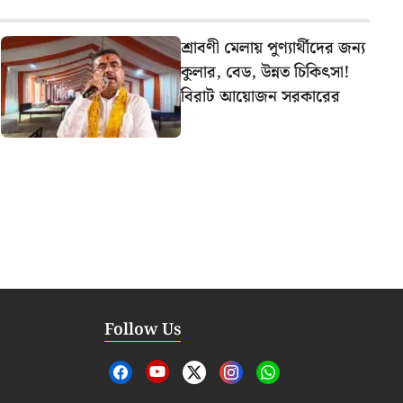
শ্রাবণী মেলায় পুণ্যার্থীদের জন্য
কুলার, বেড, উন্নত চিকিৎসা!
বিরাট আয়োজন সরকারের
Follow Us