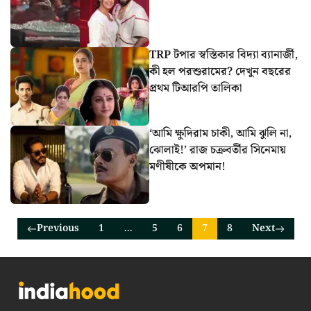
TRP টপার স্বস্তিকার বিদ্যা ব্যানার্জী,
কী হল পরশুরামের? দেখুন বছরের
প্রথম টিআরপি তালিকা
‘আমি ক্ষুদিরাম চাকী, আমি ঝুলি না,
ঝোলাই!’ রাজ চক্রবর্তীর সিনেমায়
মণীষীকে অপমান!
Previous
1
…
5
6
7
8
Next