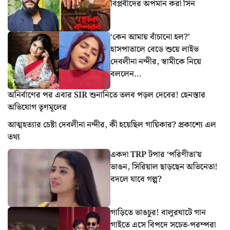
বিপ্লবীদের অপমান করা সিন
‘কেন আমায় বাঁচানো হল?’
হাসপাতালে বেডে শুয়ে লাইভ
দেবলীনা নন্দীর, স্বামীকে নিয়ে
বললেন…
অনির্বাণের পর এবার SIR শুনানিতে তলব পড়ল দেবের! হেনস্তার
অভিযোগ তৃণমূলের
আত্মহত্যার চেষ্টা দেবলীনা নন্দীর, কী হয়েছিল গায়িকার? প্রকাশ্যে এল
তথ্য
একদা TRP টপার ‘পরিণীতা’য়
ভাঙন, সিরিয়াল ছাড়ছেন অভিনেতা!
বদলে যাবে গল্প?
গাড়িতে ভাঙচুর! বালুরঘাটে গান
গাইতে এসে বিপদে সচেত-পরম্পরা