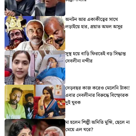
অনটন আর একাকীত্বের সাথে
লড়াইয়ে হার, প্রয়াত অমল অসুর
সুস্থ হয়ে বাড়ি ফিরতেই বড় সিদ্ধান্ত
দেবলীনা নন্দীর
দেড়বছর কাজ করেও মেলেনি টাকা!
এবার দেবলীনার বিরুদ্ধে বিস্ফোরক
দুই যুবক
মা হলেন শিল্পী অদিতি মুন্সি, ছেলে না
মেয়ে এল ঘরে?