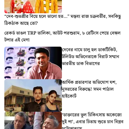
“দেব-শুভশ্রীর বিয়ে হলে ভালো হত…” মন্তব্য রাজ চক্রবর্তীর, সবকিছু
ঠিকঠাক আছে তো?
রেকর্ড ভাঙল TRP তালিকা, আউট পরশুরাম, ৮ রেটিংস পেয়ে বেঙ্গল
টপার এই মেগা
দেবের নামে চালু হল ডাকটিকিট,
টলিউড অভিনেতাকে বিরাট সম্মান
ভারতীয় ডাক বিভাগের
আর্থিক প্রতারণার অভিযোগ যশ,
নুসরতের বিরুদ্ধে! সমন পাঠাল
হাইকোর্ট
‘ডাক্তারের ভুল চিকিৎসায় অকেজো
দুই পা’, এবার চিতায় শুতে চান বিপ্লব
চট্টোপাধ্যায়