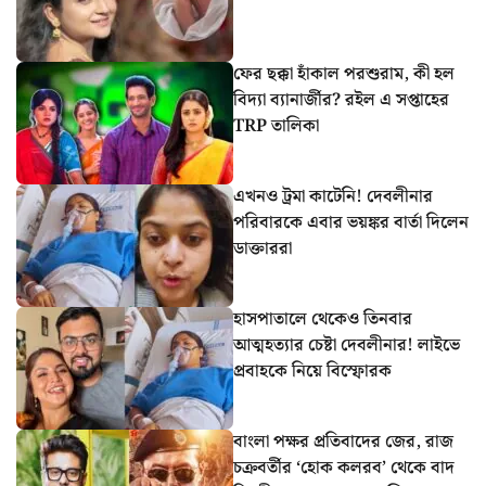
ফের ছক্কা হাঁকাল পরশুরাম, কী হল
বিদ্যা ব্যানার্জীর? রইল এ সপ্তাহের
TRP তালিকা
এখনও ট্রমা কাটেনি! দেবলীনার
পরিবারকে এবার ভয়ঙ্কর বার্তা দিলেন
ডাক্তাররা
হাসপাতালে থেকেও তিনবার
আত্মহত্যার চেষ্টা দেবলীনার! লাইভে
প্রবাহকে নিয়ে বিস্ফোরক
বাংলা পক্ষর প্রতিবাদের জের, রাজ
চক্রবর্তীর ‘হোক কলরব’ থেকে বাদ