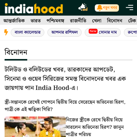
Skip
নতুন খবর
to
আন্তর্জাতিক
ভারত
পশ্চিমবঙ্গ
রাজনীতি
খেলা
বিনোদন
টেক
content
New
বাংলা ক্যালেন্ডার
আপনার রাশিফল
সোনার দাম
রুপো
বিনোদন
টলিউড ও বলিউডের খবর, তারকাদের আপডেট,
সিনেমা ও ওয়েব সিরিজের সমস্ত বিনোদনের খবর এক
জায়গায় পান India Hood-এ।
স্ত্রী-সন্তানকে রেখেই গোপনে দ্বিতীয় বিয়ে সেরেছেন অভিনেতা হিরণ,
পাত্রী কে এই ঋত্বিকা গিরি?
নিজের স্ত্রীকে রেখে দ্বিতীয় বিয়ে
সারলেন অভিনেতা হিরণ? জানুন
পাত্রীর পরিচয়