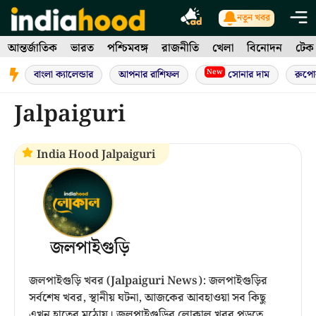
Skip
নতুন খবর
to
আন্তর্জাতিক
ভারত
পশ্চিমবঙ্গ
রাজনীতি
খেলা
বিনোদন
টেক
content
New
বাংলা ক্যালেন্ডার
আপনার রাশিফল
সোনার দাম
রুপো
Jalpaiguri
India Hood Jalpaiguri
জলপাইগুড়ি
জলপাইগুড়ি খবর (Jalpaiguri News): জলপাইগুড়ির
সর্বশেষ খবর, স্থানীয় ঘটনা, আজকের আবহাওয়া সব কিছু
এখন হাতের মুঠোয়। জলপাইগুড়ির লোকাল খবর পড়তে