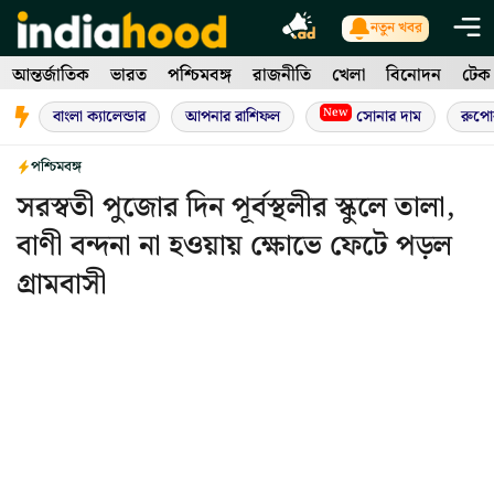
Skip
নতুন খবর
to
আন্তর্জাতিক
ভারত
পশ্চিমবঙ্গ
রাজনীতি
খেলা
বিনোদন
টেক
content
New
বাংলা ক্যালেন্ডার
আপনার রাশিফল
সোনার দাম
রুপো
পশ্চিমবঙ্গ
সরস্বতী পুজোর দিন পূর্বস্থলীর স্কুলে তালা,
বাণী বন্দনা না হওয়ায় ক্ষোভে ফেটে পড়ল
গ্রামবাসী