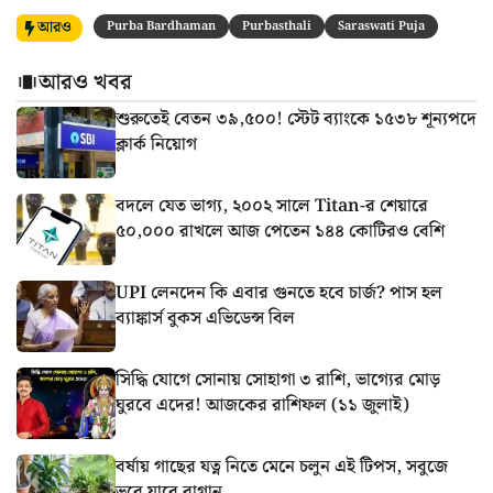
আরও
Purba Bardhaman
Purbasthali
Saraswati Puja
আরও খবর
শুরুতেই বেতন ৩৯,৫০০! স্টেট ব্যাংকে ১৫৩৮ শূন্যপদে
ক্লার্ক নিয়োগ
বদলে যেত ভাগ্য, ২০০২ সালে Titan-র শেয়ারে
৫০,০০০ রাখলে আজ পেতেন ১৪৪ কোটিরও বেশি
UPI লেনদেন কি এবার গুনতে হবে চার্জ? পাস হল
ব্যাঙ্কার্স বুকস এভিডেন্স বিল
সিদ্ধি যোগে সোনায় সোহাগা ৩ রাশি, ভাগ্যের মোড়
ঘুরবে এদের! আজকের রাশিফল (১১ জুলাই)
বর্ষায় গাছের যত্ন নিতে মেনে চলুন এই টিপস, সবুজে
ভরে যাবে বাগান