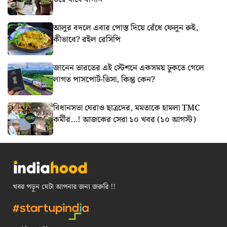
আলুর বদলে এবার পোস্ত দিয়ে রেঁধে ফেলুন রুই,
কীভাবে? রইল রেসিপি
জানেন ভারতের এই স্টেশনে একসময় ঢুকতে গেলে
লাগত পাসপোর্ট-ভিসা, কিন্তু কেন?
বিধানসভা ঘেরাও ছাত্রদের, মমতাকে হামলা TMC
কর্মীর…! আজকের সেরা ১০ খবর (১০ আগস্ট)
খবর পড়ুন যেটা আপনার জন্য জরুরি !!