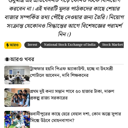
শুধুমাত্র এই প্রতিবেদনটি পড়ে কোনও স্টকে বিনিয়োগ
করবেন না। এই খবরটি মূলত পাঠকদের কাছে শেয়ার
বাজার সম্পর্কিত তথ্য পৌঁছে দেওয়ার জন্য তৈরি। নিয়োগ
সংক্রান্ত যেকোনও সিদ্ধান্তের আগে বিশেষজ্ঞের পরামর্শ
নিন।)
আরও
Invest
National Stock Exchange of India
Stock Market
আরও খবর
ট্রান্সফার হয়নি পিএফ অ্যাকাউন্ট, হচ্ছে না উৎসশ্রী
পোর্টালে আবেদন, দাবি শিক্ষকদের
প্রথম দুই কন্যা সন্তান পাবে ৫০ হাজার টাকা, দারুণ
প্রকল্প রাজ্য সরকারের
ভবানীপুরের কাছে হেরে বেহাল দশা, কোন অঙ্কে সুপার
সিক্সে উঠবে মোহনবাগান?