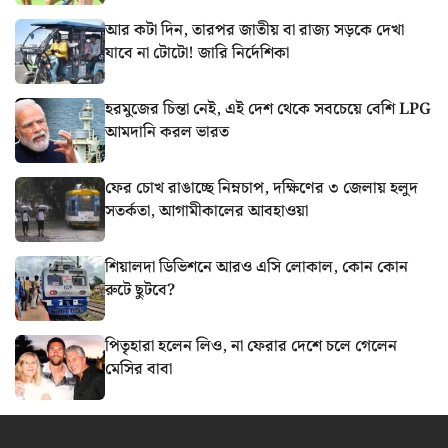
আর কটা দিন, তারপর জাতীয় বা রাজ্য সড়কে দেখা
যাবে না টোটো! জারি নির্দেশিকা
হরমুজের চিন্তা নেই, এই দেশ থেকে সবচেয়ে বেশি LPG
আমদানি করল ভারত
ফের চোখ রাঙাচ্ছে নিম্নচাপ, দক্ষিণের ৩ জেলায় হলুদ
সতর্কতা, আগামীকালের আবহাওয়া
শিয়ালদা ডিভিশনে আরও এসি লোকাল, কোন কোন
রুটে ছুটবে?
পিতৃহারা হলেন লিও, না ফেরার দেশে চলে গেলেন
মেসির বাবা