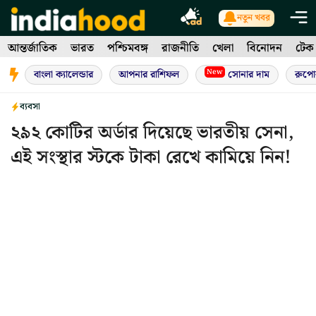
Skip
নতুন খবর
to
আন্তর্জাতিক
ভারত
পশ্চিমবঙ্গ
রাজনীতি
খেলা
বিনোদন
টেক
content
New
বাংলা ক্যালেন্ডার
আপনার রাশিফল
সোনার দাম
রুপো
ব্যবসা
২৯২ কোটির অর্ডার দিয়েছে ভারতীয় সেনা,
এই সংস্থার স্টকে টাকা রেখে কামিয়ে নিন!