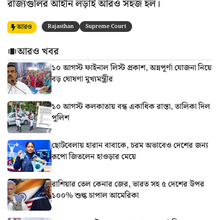
রাজ্যগুলির আইনি লড়াই আরও সহজ হল।
আরও
Rajasthan
Supreme Court
আরও খবর
১০ আগস্ট ফাইনাল লিস্ট প্রকাশ, অন্নপূর্ণা যোজনা নিয়ে
বড় ঘোষণা মুখ্যমন্ত্রীর
১০ আগস্ট কলকাতায় বন্ধ একাধিক রাস্তা, তালিকা দিল
পুলিশ
ছোটবেলায় হারান বাবাকে, চরম অভাবেও দেশের জন্য
রূপো জিতলেন হাওড়ার মেয়ে
রাশিয়ার তেল কেনার জের, ভারত সহ ৫ দেশের উপর
১০০% শুল্ক চাপাল আমেরিকা