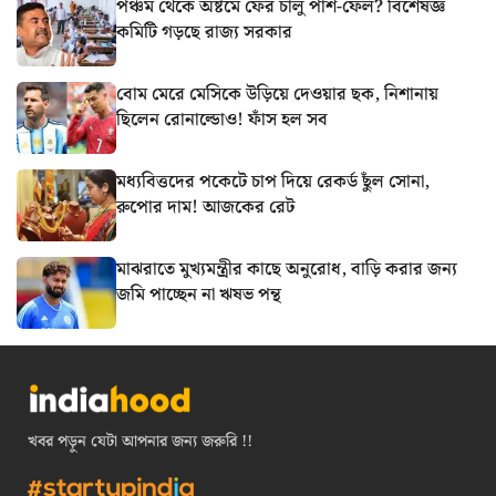
পঞ্চম থেকে অষ্টমে ফের চালু পাশ-ফেল? বিশেষজ্ঞ
কমিটি গড়ছে রাজ্য সরকার
বোম মেরে মেসিকে উড়িয়ে দেওয়ার ছক, নিশানায়
ছিলেন রোনাল্ডোও! ফাঁস হল সব
মধ্যবিত্তদের পকেটে চাপ দিয়ে রেকর্ড ছুঁল সোনা,
রুপোর দাম! আজকের রেট
মাঝরাতে মুখ্যমন্ত্রীর কাছে অনুরোধ, বাড়ি করার জন্য
জমি পাচ্ছেন না ঋষভ পন্থ
খবর পড়ুন যেটা আপনার জন্য জরুরি !!