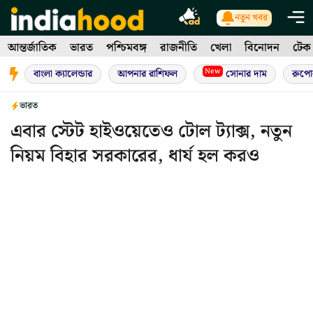
Skip
নতুন খবর
to
আন্তর্জাতিক
ভারত
পশ্চিমবঙ্গ
রাজনীতি
খেলা
বিনোদন
টেক
content
New
বাংলা ক্যালেন্ডার
আপনার রাশিফল
সোনার দাম
রুপো
ভারত
এবার স্টেট হাইওয়েতেও টোল ট্যাক্স, নতুন
নিয়ম বিহার সরকারের, ধার্য হল করও