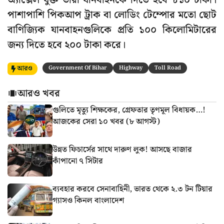
অ্যাক্সেল যুক্ত ভারী যানবাহনকে দিতে হবে ৮১০ টাকা।
পাশাপাশি পিকআপ ট্রাক বা লোডিং টেম্পোর মতো ছোট
বাণিজ্যিক যানবাহনগুলিকে প্রতি ১০০ কিলোমিটারের
জন্য দিতে হবে ২০০ টাকা করে।
আরও
Government Of Bihar
Highway
Toll Road
আরও খবর
গুলিতে মৃত্যু শিক্ষকের, গ্রেফতার তৃণমূল বিধায়ক…!
আজকের সেরা ১০ খবর (৮ আগস্ট)
উন্নত ফিচার্সের সাথে দারুণ লুক! আসছে বাজার
কাঁপানো ৭ সিটার
ব্যবহার করবে সেনাবাহিনী, ভারত থেকে ২.৩ টন টিয়ার
গ্যাসও কিনল বাংলাদেশ