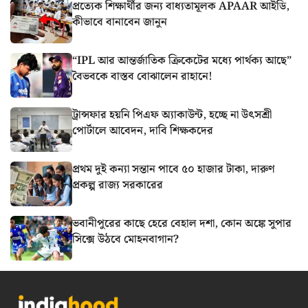
প্রত্যেক শিক্ষার্থীর জন্য বাধ্যতামূলক APAAR আইডি,
কীভাবে বানাবেন জানুন
“IPL আর আন্তর্জাতিক ক্রিকেটের মধ্যে পার্থক্য আছে”
বৈভবকে বাস্তব বোঝালেন রাহানে!
ট্রান্সফার হয়নি পিএফ অ্যাকাউন্ট, হচ্ছে না উৎসশ্রী
পোর্টালে আবেদন, দাবি শিক্ষকদের
প্রথম দুই কন্যা সন্তান পাবে ৫০ হাজার টাকা, দারুণ
প্রকল্প রাজ্য সরকারের
ভবানীপুরের কাছে হেরে বেহাল দশা, কোন অঙ্কে সুপার
সিক্সে উঠবে মোহনবাগান?