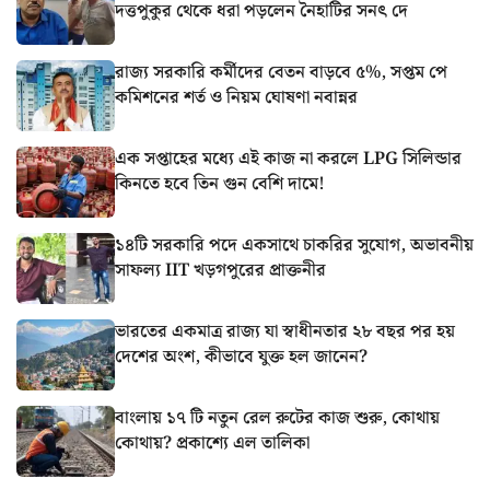
দত্তপুকুর থেকে ধরা পড়লেন নৈহাটির সনৎ দে
রাজ্য সরকারি কর্মীদের বেতন বাড়বে ৫%, সপ্তম পে
কমিশনের শর্ত ও নিয়ম ঘোষণা নবান্নর
এক সপ্তাহের মধ্যে এই কাজ না করলে LPG সিলিন্ডার
কিনতে হবে তিন গুন বেশি দামে!
১৪টি সরকারি পদে একসাথে চাকরির সুযোগ, অভাবনীয়
সাফল্য IIT খড়গপুরের প্রাক্তনীর
ভারতের একমাত্র রাজ্য যা স্বাধীনতার ২৮ বছর পর হয়
দেশের অংশ, কীভাবে যুক্ত হল জানেন?
বাংলায় ১৭ টি নতুন রেল রুটের কাজ শুরু, কোথায়
কোথায়? প্রকাশ্যে এল তালিকা