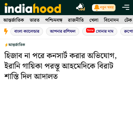
Skip
নতুন খবর
to
আন্তর্জাতিক
ভারত
পশ্চিমবঙ্গ
রাজনীতি
খেলা
বিনোদন
টেক
content
New
বাংলা ক্যালেন্ডার
আপনার রাশিফল
সোনার দাম
রুপো
আন্তর্জাতিক
হিজাব না পরে কনসার্ট করার অভিযোগ,
ইরানি গায়িকা পরস্তূ আহমেদিকে বিরাট
শাস্তি দিল আদালত