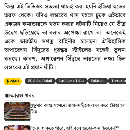
কিন্তু এই ভিডিওর সত্যতা যাচাই করা হয়নি ইন্ডিয়া হুডের
তরফ থেকে। যদিও লস্করের খাস মহলে ঢুকে এইভাবে
একজন কমান্ডারকে খতম করার ঘটনাটি নিয়েও যে তীব্র
উদ্বেগ ছড়িয়েছে তা বলার অপেক্ষা রাখে না। অনেকেই
একে ভারতীয় সশস্ত্র বাহিনীর চালানো ঐতিহাসিক
অপারেশন সিঁদুরের ধুরন্ধর স্টাইলের সঙ্গেই তুলনা
করছে। কারণ, অপারেশন সিঁদুরে ভারতের লক্ষ্য ছিল
লস্করের এই প্রধান ঘাঁটি।
আরও
Bilal Arif Salafi
Lashkar-e-Taiba
Pakistan
Terrorism
আরও খবর
ধুন্ধুমার কাণ্ড সংসদে! প্রধানমন্ত্রীকে লক্ষ্য করে ছোঁড়া হল
ডিম
“দোষ থাকতে পারে, তাই বলে জুতো-কাদা ছুঁড়বেন?”