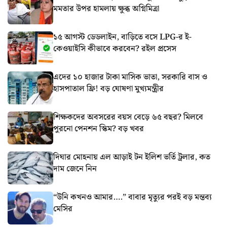
মমতার উপর হামলায় ক্ষুব্ধ অগ্নিমিত্রা
১৫ আগস্ট ডেডলাইন, বাড়িতে বসে LPG-র ই-
কেওয়াইসি কীভাবে করবেন? রইল প্রসেস
এদের ১০ হাজার টাকা মাসিক ভাতা, সরকারি বাস ও
হাসপাতাল ফ্রি! বড় ঘোষণা মুখ্যমন্ত্রীর
শিক্ষকদের অবসরের বয়স বেড়ে ৬৫ বছর? মিলবে
পুরনো পেনশন স্কিম? বড় খবর
দিঘার মোহনায় এল আড়াই টন ইলিশ ভর্তি ট্রলার, কত
দাম জেনে নিন
“উনি কখনও আমার….” বাবার মৃত্যুর পরই বড় মন্তব্য
মেসির