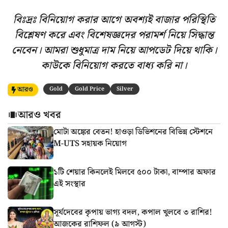
বিঃদ্রঃ বিনিয়োগ করার আগে অবশ্যই বাজার পরিস্থিতি
বিশ্লেষণ করে এবং বিশেষজ্ঞদের পরামর্শ নিয়ে সিদ্ধান্ত
নেবেন। আমরা শুধুমাত্র দাম নিয়ে আপডেট দিয়ে থাকি।
কাউকে বিনিয়োগ করতে বাধ্য করি না।
আরও
Gold
Gold Price
Silver
আরও খবর
মোটা অঙ্কের বেতন! হাওড়া ডিভিশনের বিভিন্ন স্টেশনে
M-UTS সহায়ক নিয়োগ
১টি শেয়ার কিনলেই মিলবে ৫০০ টাকা, বাম্পার অফার
এই সংস্থার
সূর্যদেবের কৃপায় ভাগ্য বদল, কপাল খুলবে ৩ রাশির!
আজকের রাশিফল (৯ আগস্ট)