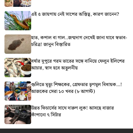
এই ৫ জায়গায় নেই সাপের অস্তিত্ব, কারণ জানেন?
হাত, কপাল বা গাল..জন্মদাগ দেখেই জানা যাবে স্বভাব-
চরিত্র! জানুন বিস্তারিত
বর্ষার দুপুরে গরম ভাতের সঙ্গে বানিয়ে ফেলুন ইলিশের
আচার, স্বাদ হবে অতুলনীয়
গুলিতে মৃত্যু শিক্ষকের, গ্রেফতার তৃণমূল বিধায়ক…!
আজকের সেরা ১০ খবর (৮ আগস্ট)
উন্নত ফিচার্সের সাথে দারুণ লুক! আসছে বাজার
কাঁপানো ৭ সিটার