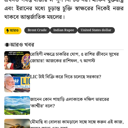
এখনও পর্যন্ত বাজার সম্পূর্ণ নিশ্চিত নয়। মার্কিন যুক্তরাষ্ট্র
এবং ইরানের মধ্যে চূড়ান্ত চুক্তি স্বাক্ষরের দিকেই নজর
থাকবে আন্তর্জাতিক মহলের।
আরও
Brent Crude
Indian Rupee
United States dollar
আরও খবর
রোহিণী নক্ষত্রে চাকরির যোগ, ৫ রাশির জীবনে সুখের
জোয়ার! আজকের রাশিফল, ৭ আগস্ট
LIC টাই বিক্রি করে দিতে চলেছে সরকার?
জানেন কোন পাহাড়ি এলাকাকে দক্ষিণ ভারতের
‘কাশ্মীর’ বলে?
মৌমাছি বা বোলতা কামড়ালে সঙ্গে সঙ্গে করুন এই কাজ,