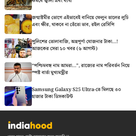
কমবে জ্বালা এবং ব্যথা
জন্মাষ্টমীর ভোগে এইভাবেই বানিয়ে ফেলুন তালের লুচি
এবং ক্ষীর, থাকবে না তেঁতো ভাব, রইল রেসিপি
পুলিশের তোলাবাজি, অন্নপূর্ণা যোজনার টাকা…!
আজকের সেরা ১০ খবর (৬ আগস্ট)
“পশ্চিমবঙ্গ নাম আমরা…”, রাজ্যের নাম পরিবর্তন নিয়ে
স্পষ্ট বার্তা মুখ্যমন্ত্রীর
Samsung Galaxy S25 Ultra-তে মিলছে ৩০
হাজার টাকা ডিসকাউন্ট