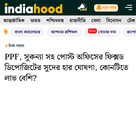
Skip
নতুন খবর
to
আন্তর্জাতিক
ভারত
পশ্চিমবঙ্গ
রাজনীতি
খেলা
বিনোদন
টেক
content
New
বাংলা ক্যালেন্ডার
আপনার রাশিফল
সোনার দাম
রুপো
টাকা পয়সা
PPF, সুকন্যা সহ পোস্ট অফিসের ফিক্সড
ডিপোজিটের সুদের হার ঘোষণা, কোনটিতে
লাভ বেশি?