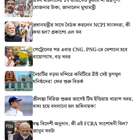
এসব মহিলাদের ১৭ তারিখেও ঢুকবে না অন্নপূর্ণা
যোজনার টাকা, জানালেন মুখ্যমন্ত্রী
প্রধানমন্ত্রীর সাথে বৈঠক করলেন NCPI সাংসদরা, কী
কথা হল? প্রকাশ্যে এল সব
পেট্রোলের পর এবার CNG, PNG-তে মেশানো হবে
বায়োগ্যাস, বড় খবর
নৈহাটির বড়মা মন্দিরে কমিটিতে ঠাঁই সেই তৃণমূল
ঘনিষ্ঠদের! ফের শুরু বিতর্ক
শ্রীলঙ্কা সিরিজ শুরুর আগেই টিম ইন্ডিয়ায় খারাপ খবর,
বাধ্য হয়ে বদলানো হল অধিনায়ক!
বন্ধ বিদেশী অনুদান, কী এই FCRA সংশোধনী বিল?
জানুন সবটা