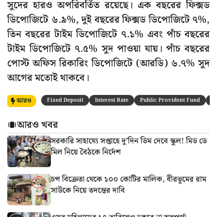
সুদের হারও অপরিবর্তিত রয়েছে। এক বছরের ফিক্সড
ডিপোজিটে ৬.৯%, দুই বছরের ফিক্সড ডিপোজিটে ৭%,
তিন বছরের টাইম ডিপোজিটে ৭.১% এবং পাঁচ বছরের
টাইম ডিপোজিটে ৭.৫% সুদ পাওয়া যায়। পাঁচ বছরের
পোস্ট অফিস রিকারিং ডিপোজিটে (আরডি) ৬.৭% সুদ
আগের মতোই থাকবে।
আরও
Fixed Deposit
Interest Rate
Public Provident Fund
S
আরও খবর
সরকারি সাহায্যে সপ্তাহে দু’দিন ডিম দেবে স্কুল! মিড ডে
মিল নিয়ে বৈঠকে নির্দেশ
চপ বিক্রেতা থেকে ১০০ কোটির মালিক, বীরভূমের রাম
সাউকে নিয়ে তদন্তের দাবি