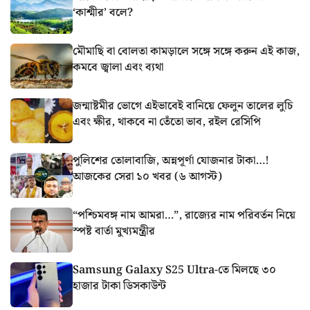
‘কাশ্মীর’ বলে?
মৌমাছি বা বোলতা কামড়ালে সঙ্গে সঙ্গে করুন এই কাজ,
কমবে জ্বালা এবং ব্যথা
জন্মাষ্টমীর ভোগে এইভাবেই বানিয়ে ফেলুন তালের লুচি
এবং ক্ষীর, থাকবে না তেঁতো ভাব, রইল রেসিপি
পুলিশের তোলাবাজি, অন্নপূর্ণা যোজনার টাকা…!
আজকের সেরা ১০ খবর (৬ আগস্ট)
“পশ্চিমবঙ্গ নাম আমরা…”, রাজ্যের নাম পরিবর্তন নিয়ে
স্পষ্ট বার্তা মুখ্যমন্ত্রীর
Samsung Galaxy S25 Ultra-তে মিলছে ৩০
হাজার টাকা ডিসকাউন্ট