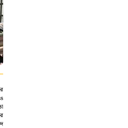
ার
ss
তো
রে
্দ