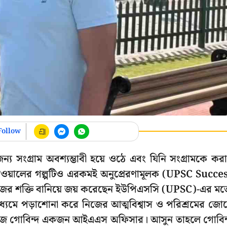
Follow
্য সংগ্রাম অবশ্যম্ভাবী হয়ে ওঠে এবং যিনি সংগ্রামকে কর
য়সওয়ালের গল্পটিও এরকমই অনুপ্রেরণামূলক (UPSC Succe
জের শক্তি বানিয়ে জয় করেছেন ইউপিএসসি (UPSC)-এর ম
াধ্যমে পড়াশোনা করে নিজের আত্মবিশ্বাস ও পরিশ্রমের জো
্ণ হয়ে আজ গোবিন্দ একজন আইএএস অফিসার। আসুন তাহলে গোবিন