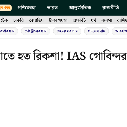
পশ্চিমবঙ্গ
ভারত
আন্তর্জাতিক
রাজনীতি
ুন খবর
টেক
চাকরি
জ্যোতিষ
টাকা পয়সা
অফবিট
ধর্ম
ব্যবসা
রাশি
ুপোর দাম
পেট্রোলের দাম
ডিজেলের দাম
গ্যাসের দাম
আবহাও
লাতে হত রিকশা! IAS গোবিন্দর