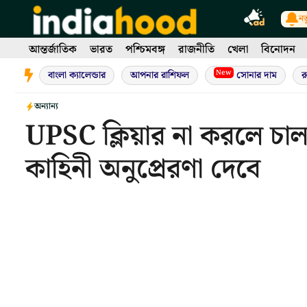
Skip
নত
to
content
আন্তর্জাতিক
ভারত
পশ্চিমবঙ্গ
রাজনীতি
খেলা
বিনোদন
New
বাংলা ক্যালেন্ডার
আপনার রাশিফল
সোনার দাম
র
অন্যান্য
UPSC ক্লিয়ার না করলে চা
কাহিনী অনুপ্রেরণা দেবে