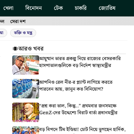
খেলা
বিনোদন
টেক
চাকরি
জ্যোতিষ
ফল
সেরা দশ
য়া
ভক্তি ও মন্ত্র
আরও খবর
আয়ুষ্মান ভারত প্রকল্প নিয়ে রাজ্যের বেসরকারি
হাসপাতালগুলিকে বড় নির্দেশ স্বাস্থ্যমন্ত্রীর
আপনিও রেল নীর-র প্ল্যান্ট লাগিয়ে করতে
পারবেন আয়, জানুন কত বিনিয়োগ?
“প্রশ্ন করা ভাল, কিন্তু..” প্রথমবার জনসমক্ষে
GenZ-দের উদ্দেশ্যে বিরাট বার্তা প্রধানমন্ত্রীর
বড় বিপদে টিম ইন্ডিয়া! চোট নিয়ে ভুগছেন হার্দিক,