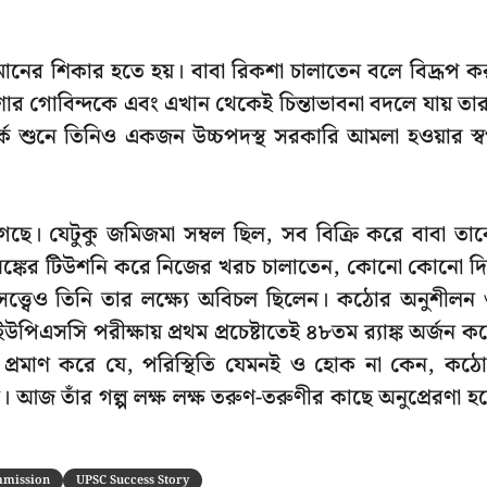
মানের শিকার হতে হয়। বাবা রিকশা চালাতেন বলে বিদ্রূপ ক
শোর গোবিন্দকে এবং এখান থেকেই চিন্তাভাবনা বদলে যায় তা
ে শুনে তিনিও একজন উচ্চপদস্থ সরকারি আমলা হওয়ার স্বপ
গেছে। যেটুকু জমিজমা সম্বল ছিল, সব বিক্রি করে বাবা তা
নি অঙ্কের টিউশনি করে নিজের খরচ চালাতেন, কোনো কোনো দ
্ত্বেও তিনি তার লক্ষ্যে অবিচল ছিলেন। কঠোর অনুশীলন
এসসি পরীক্ষায় প্রথম প্রচেষ্টাতেই ৪৮তম র‍্যাঙ্ক অর্জন ক
প্রমাণ করে যে, পরিস্থিতি যেমনই ও হোক না কেন, কঠ
 আজ তাঁর গল্প লক্ষ লক্ষ তরুণ-তরুণীর কাছে অনুপ্রেরণা হয
mmission
UPSC Success Story