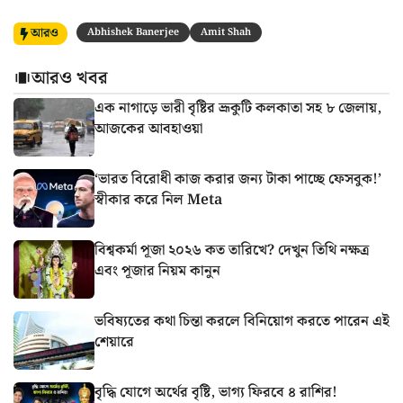
আরও
Abhishek Banerjee
Amit Shah
আরও খবর
এক নাগাড়ে ভারী বৃষ্টির ভ্রূকুটি কলকাতা সহ ৮ জেলায়,
আজকের আবহাওয়া
‘ভারত বিরোধী কাজ করার জন্য টাকা পাচ্ছে ফেসবুক!’
স্বীকার করে নিল Meta
বিশ্বকর্মা পূজা ২০২৬ কত তারিখে? দেখুন তিথি নক্ষত্র
এবং পূজার নিয়ম কানুন
ভবিষ্যতের কথা চিন্তা করলে বিনিয়োগ করতে পারেন এই
শেয়ারে
বৃদ্ধি যোগে অর্থের বৃষ্টি, ভাগ্য ফিরবে ৪ রাশির!