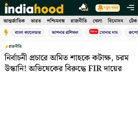
Skip
নতুন খবর
to
আন্তর্জাতিক
ভারত
পশ্চিমবঙ্গ
রাজনীতি
খেলা
বিনোদন
টেক
content
New
বাংলা ক্যালেন্ডার
আপনার রাশিফল
সোনার দাম
রুপো
রাজনীতি
নির্বাচনী প্রচারে অমিত শাহকে কটাক্ষ, চরম
উস্কানি! অভিষেকের বিরুদ্ধে FIR দায়ের