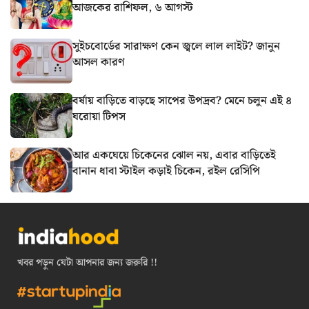
আজকের রাশিফল, ৬ আগস্ট
সুইচবোর্ডের সারাক্ষণ কেন জ্বলে লাল লাইট? জানুন
আসল কারণ
বর্ষায় বাড়িতে বাড়ছে সাপের উপদ্রব? মেনে চলুন এই ৪
ঘরোয়া টিপস
আর একঘেয়ে চিকেনের ঝোল নয়, এবার বাড়িতেই
বানান ধাবা স্টাইল কড়াই চিকেন, রইল রেসিপি
খবর পড়ুন যেটা আপনার জন্য জরুরি !!