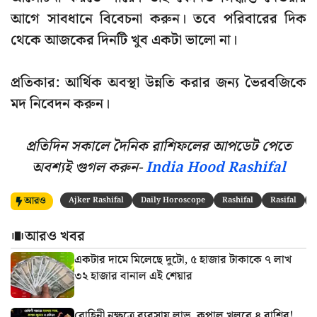
আগে সাবধানে বিবেচনা করুন। তবে পরিবারের দিক
থেকে আজকের দিনটি খুব একটা ভালো না।
প্রতিকার:
আর্থিক অবস্থা উন্নতি করার জন্য ভৈরবজিকে
মদ নিবেদন করুন।
প্রতিদিন সকালে দৈনিক রাশিফলের আপডেট পেতে
অবশ্যই গুগল করুন-
India Hood Rashifal
আরও
Ajker Rashifal
Daily Horoscope
Rashifal
Rasifal
আরও খবর
একটার দামে মিলেছে দুটো, ৫ হাজার টাকাকে ৭ লাখ
৩২ হাজার বানাল এই শেয়ার
রোহিনী নক্ষত্রে ব্যবসায় লাভ, কপাল খুলবে ৪ রাশির!