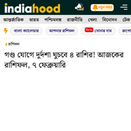
Skip
নতুন খবর
to
আন্তর্জাতিক
ভারত
পশ্চিমবঙ্গ
রাজনীতি
খেলা
বিনোদন
টেক
content
New
বাংলা ক্যালেন্ডার
আপনার রাশিফল
সোনার দাম
রুপো
রাশিফল
গণ্ড যোগে দুর্দশা ঘুচবে ৪ রাশির! আজকের
রাশিফল, ৭ ফেব্রুয়ারি