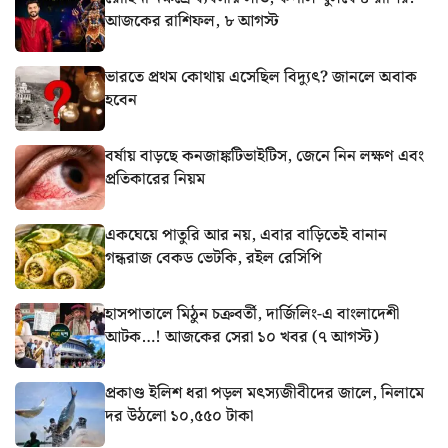
আজকের রাশিফল, ৮ আগস্ট
ভারতে প্রথম কোথায় এসেছিল বিদ্যুৎ? জানলে অবাক
হবেন
বর্ষায় বাড়ছে কনজাঙ্কটিভাইটিস, জেনে নিন লক্ষণ এবং
প্রতিকারের নিয়ম
একঘেয়ে পাতুরি আর নয়, এবার বাড়িতেই বানান
গন্ধরাজ বেকড ভেটকি, রইল রেসিপি
হাসপাতালে মিঠুন চক্রবর্তী, দার্জিলিং-এ বাংলাদেশী
আটক…! আজকের সেরা ১০ খবর (৭ আগস্ট)
প্রকাণ্ড ইলিশ ধরা পড়ল মৎস্যজীবীদের জালে, নিলামে
দর উঠলো ১০,৫৫০ টাকা