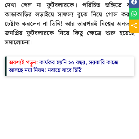
দেখা গেল না ফুটবলারকে। পরিচিত ভঙ্গিতে বল
কাড়াকাড়ির লড়াইয়ে সাফল্য বুঝে নিয়ে গোল করার
চেষ্টাও করলেন না তিনি! আর তারপরই বিশ্বের অন্যতম
জনপ্রিয় ফুটবলারকে নিয়ে কিছু ক্ষেত্রে শুরু হয়েছে
সমালোচনা।
অবশ্যই পড়ুন:
কার্যকর হয়নি ২৫ বছর, সরকারি কাজে
আসছে নয়া নিয়ম! নবান্নে যাবে চিঠি