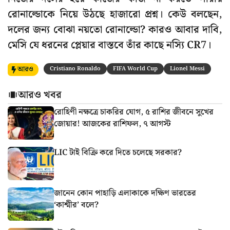
রোনাল্ডোকে নিয়ে উঠছে হাজারো প্রশ্ন। কেউ বলছেন,
দলের জন্য বোঝা নয়তো রোনাল্ডো? কারও আবার দাবি,
মেসি যে ধরনের প্লেয়ার বাস্তবে তাঁর কাছে নস্যি CR7।
আরও
Cristiano Ronaldo
FIFA World Cup
Lionel Messi
আরও খবর
রোহিণী নক্ষত্রে চাকরির যোগ, ৫ রাশির জীবনে সুখের
জোয়ার! আজকের রাশিফল, ৭ আগস্ট
LIC টাই বিক্রি করে দিতে চলেছে সরকার?
জানেন কোন পাহাড়ি এলাকাকে দক্ষিণ ভারতের
‘কাশ্মীর’ বলে?