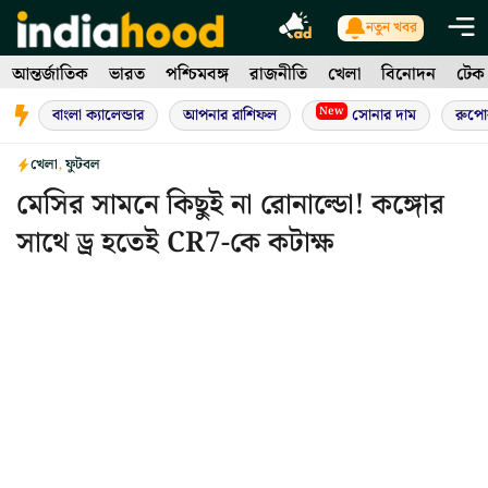
Skip
নতুন খবর
to
আন্তর্জাতিক
ভারত
পশ্চিমবঙ্গ
রাজনীতি
খেলা
বিনোদন
টেক
content
New
বাংলা ক্যালেন্ডার
আপনার রাশিফল
সোনার দাম
রুপো
খেলা
,
ফুটবল
মেসির সামনে কিছুই না রোনাল্ডো! কঙ্গোর
সাথে ড্র হতেই CR7-কে কটাক্ষ