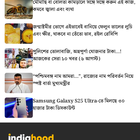
মৌমাছি বা বোলতা কামড়ালে সঙ্গে সঙ্গে করুন এই কাজ,
কমবে জ্বালা এবং ব্যথা
জন্মাষ্টমীর ভোগে এইভাবেই বানিয়ে ফেলুন তালের লুচি
এবং ক্ষীর, থাকবে না তেঁতো ভাব, রইল রেসিপি
পুলিশের তোলাবাজি, অন্নপূর্ণা যোজনার টাকা…!
আজকের সেরা ১০ খবর (৬ আগস্ট)
“পশ্চিমবঙ্গ নাম আমরা…”, রাজ্যের নাম পরিবর্তন নিয়ে
স্পষ্ট বার্তা মুখ্যমন্ত্রীর
Samsung Galaxy S25 Ultra-তে মিলছে ৩০
হাজার টাকা ডিসকাউন্ট