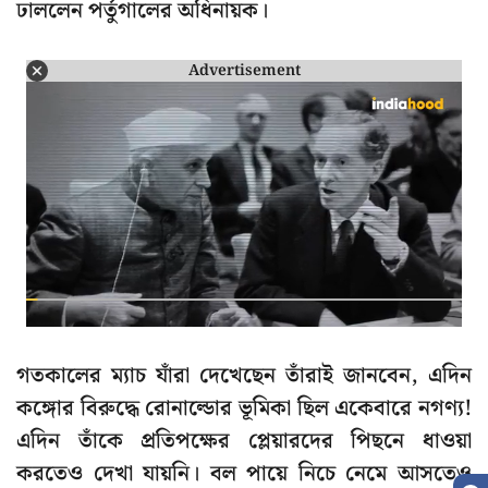
ঢাললেন পর্তুগালের অধিনায়ক।
Advertisement
গতকালের ম্যাচ যাঁরা দেখেছেন তাঁরাই জানবেন, এদিন
কঙ্গোর বিরুদ্ধে রোনাল্ডোর ভূমিকা ছিল একেবারে নগণ্য!
এদিন তাঁকে প্রতিপক্ষের প্লেয়ারদের পিছনে ধাওয়া
করতেও দেখা যায়নি। বল পায়ে নিচে নেমে আসতেও