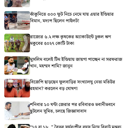
ঝাঁকুনিতে ৩০০ ফুট নিচে নেমে যায় এয়ার ইন্ডিয়ার
বিমান, মদ্যপ ছিলেন পাইলট!
রাজ্যের ৬.২ লক্ষ কৃষকের অ্যাকাউন্টে ঢুকল ঋণ
মকুবের ৫০২৭ কোটি টাকা
মুসলিম বলেই টিম ইন্ডিয়ায় জায়গা পাচ্ছেন না সরফরাজ
খান, মহম্মদ শামি? জানুন
বিজেপি ছাড়ছেন ফুলবাড়ির সংখ্যালঘু নেতা মতিউর
রহমান? করলেন বড় ঘোষণা
শনিবার ১০ ঘন্টা জেরার পর রবিবারও ভবানীভবনে
ছুটলেন সুমিত, চলছে জিজ্ঞাসাবাদ
“১৭ বা ১৮..” বৈভব সূর্যবংশীর বয়স নিয়ে বিরাট মন্তব্য