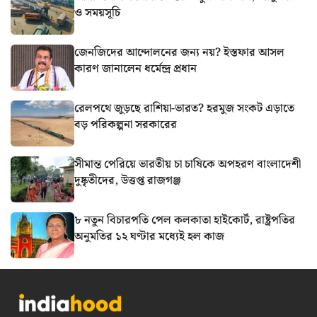
ও সময়সূচি
জেনজিদের আন্দোলনের জন্য নয়? ইস্তফার আসল
কারণ জানালেন ধর্মেন্দ্র প্রধান
রেলপথে জুড়ছে রাশিয়া-ভারত? হরমুজ সংকট এড়াতে
বড় পরিকল্পনা সরকারের
সীমান্ত পেরিয়ে ভারতীয় চা চাষিকে অপহরণ বাংলাদেশী
দুষ্কৃতীদের, উত্তপ্ত রাজগঞ্জ
৮ নতুন বিচারপতি পেল কলকাতা হাইকোর্ট, রাষ্ট্রপতির
অনুমতির ১২ ঘণ্টার মধ্যেই হল কাজ