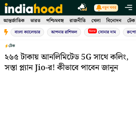
Skip
নতুন খবর
to
আন্তর্জাতিক
ভারত
পশ্চিমবঙ্গ
রাজনীতি
খেলা
বিনোদন
টেক
content
New
বাংলা ক্যালেন্ডার
আপনার রাশিফল
সোনার দাম
রুপো
টেক
২৬৫ টাকায় আনলিমিটেড 5G সাথে কলিং,
সস্তা প্ল্যান Jio-র! কীভাবে পাবেন জানুন