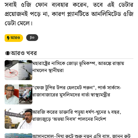
সবাই ৫জি ফোন ব্যবহার করেন, তবে এই ডেটার
প্রয়োজনই পড়ে না, কারণ প্ল্যানটিতে আনলিমিটেড ৫জি
ডেটা মেলে।
আরও
Jio
আরও খবর
মহারাষ্ট্রের নাসিকে জোড়া ভূমিকম্প, আতঙ্কে রাস্তায়
নামলেন স্থানীয়রা
“ফেজ টুপির উপর হেলমেট পরুন”, পার্ক সার্কাস-
রাজাবাজারের মুসলিমদের বার্তা স্বাস্থ্যমন্ত্রীর
আরজি করের ডাক্তারি পড়ুয়া ধর্ষণ-খুনের ২ বছর,
রাজ্যজুড়ে ‘অভয়া দিবস’ পালনের নির্দেশ
আসানসোল–দিঘা রুটে শুরু নতুন এসি বাস, জানুন রুট