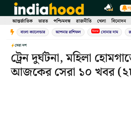
Skip
নত
to
content
আন্তর্জাতিক
ভারত
পশ্চিমবঙ্গ
রাজনীতি
খেলা
বিনোদন
New
বাংলা ক্যালেন্ডার
আপনার রাশিফল
সোনার দাম
র
সেরা দশ
ট্রেন দুর্ঘটনা, মহিলা হোমগ
আজকের সেরা ১০ খবর (২৮ 