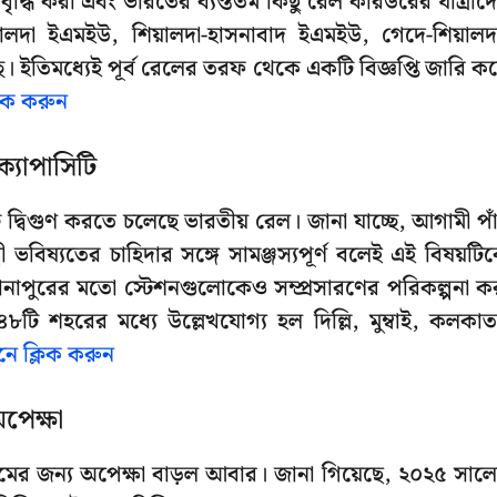
ৃদ্ধি করা এবং ভারতের ব্যস্ততম কিছু রেল করিডরের যাত্রীদ
য়ালদা ইএমইউ, শিয়ালদা-হাসনাবাদ ইএমইউ, গেদে-শিয়ালদ
। ইতিমধ্যেই পূর্ব রেলের তরফ থেকে একটি বিজ্ঞপ্তি জারি ক
লিক করুন
ক্যাপাসিটি
দ্বিগুণ করতে চলেছে ভারতীয় রেল। জানা যাচ্ছে, আগামী পা
রী ভবিষ্যতের চাহিদার সঙ্গে সামঞ্জস্যপূর্ণ বলেই এই বিষয়টি
ানাপুরের মতো স্টেশনগুলোকেও সম্প্রসারণের পরিকল্পনা ক
ি শহরের মধ্যে উল্লেখযোগ্য হল দিল্লি, মুম্বাই, কলকাত
নে ক্লিক করুন
পেক্ষা
টেমের জন্য অপেক্ষা বাড়ল আবার। জানা গিয়েছে, ২০২৫ সাল