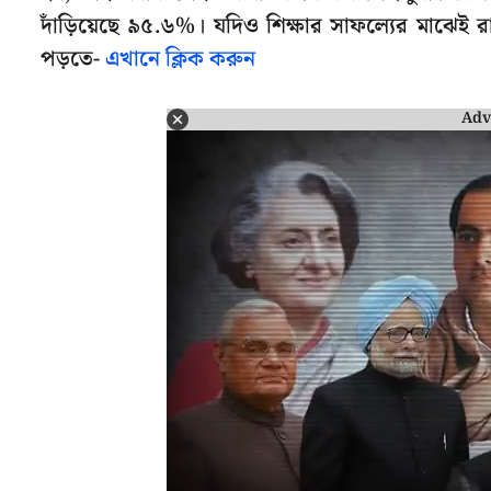
দাঁড়িয়েছে ৯৫.৬%। যদিও শিক্ষার সাফল্যের মাঝেই রা
পড়তে-
এখানে ক্লিক করুন
Adv