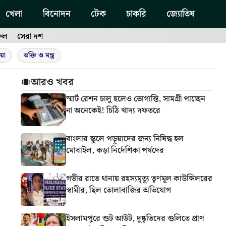
খেলা
বিনোদন
টেক
চাকরি
জ্যোতিষ
ফল
সেরা দশ
য়া
ভক্তি ও মন্ত্র
আরও খবর
স্মার্ট রেশন চালু হলেও ভোগান্তি, সামগ্রী পাচ্ছেন
না অনেকেই! চিঠি খাদ্য দফতরে
বাংলার স্কুলে পড়ুয়াদের জন্য নিষিদ্ধ হল
মোবাইল, কড়া নির্দেশিকা পর্ষদের
গভীর রাতে থানায় রহস্যমৃত্যু তৃণমূল কাউন্সিলরের
স্বামীর, ছিল তোলাবাজির অভিযোগ
ইসলামপুরে শুট আউট, দুষ্কৃতিদের গুলিতে প্রাণ