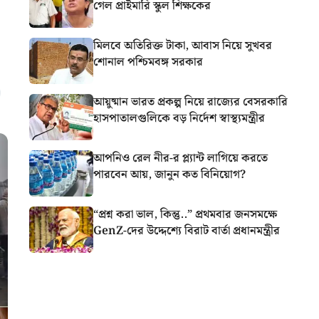
গেল প্রাইমারি স্কুল শিক্ষকের
মিলবে অতিরিক্ত টাকা, আবাস নিয়ে সুখবর
শোনাল পশ্চিমবঙ্গ সরকার
আয়ুষ্মান ভারত প্রকল্প নিয়ে রাজ্যের বেসরকারি
হাসপাতালগুলিকে বড় নির্দেশ স্বাস্থ্যমন্ত্রীর
আপনিও রেল নীর-র প্ল্যান্ট লাগিয়ে করতে
পারবেন আয়, জানুন কত বিনিয়োগ?
“প্রশ্ন করা ভাল, কিন্তু..” প্রথমবার জনসমক্ষে
GenZ-দের উদ্দেশ্যে বিরাট বার্তা প্রধানমন্ত্রীর