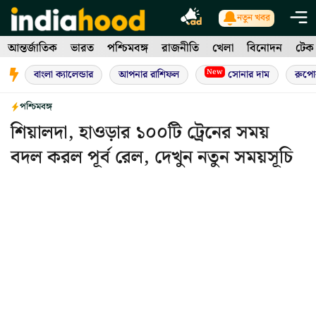
Skip
নতুন খবর
to
আন্তর্জাতিক
ভারত
পশ্চিমবঙ্গ
রাজনীতি
খেলা
বিনোদন
টেক
content
New
বাংলা ক্যালেন্ডার
আপনার রাশিফল
সোনার দাম
রুপো
পশ্চিমবঙ্গ
শিয়ালদা, হাওড়ার ১০০টি ট্রেনের সময়
বদল করল পূর্ব রেল, দেখুন নতুন সময়সূচি