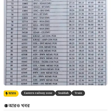
আরও
Eastern railway zone
Sealdah
Train
আরও খবর