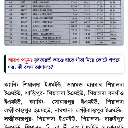
আরও পড়ুনঃ
যুবভারতী কাণ্ডে হাতে গীতা নিয়ে কোর্টে শতদ্রু
দত্ত, কী বলল আদালত?
ক্যানিং শিয়ালদা ইএমইউ, ডায়মন্ড হারবার শিয়ালদা
ইএমইউ, শান্তিপুর- শিয়ালদা ইএমইউ, শিয়ালদা বনগাঁও
ইএমইউ, ক্যানিং- সোনারপুর ইএমইউ, শিয়ালদা
লক্ষ্মীকান্তপুর ইএমইউ, নামখানা- লক্ষ্মীকান্তপুর ইএমইউ,
লক্ষ্মীকান্তপুর- শিয়ালদা ইএমইউ, শিয়ালদা- বারুইপুর
ইএমইউ, শিয়ালদা- বি. বা. দী. বাগ ইএমইউ, মাঝেরহাট