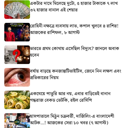
একটার দামে মিলেছে দুটো, ৫ হাজার টাকাকে ৭ লাখ
৩২ হাজার বানাল এই শেয়ার
রোহিনী নক্ষত্রে ব্যবসায় লাভ, কপাল খুলবে ৪ রাশির!
আজকের রাশিফল, ৮ আগস্ট
ভারতে প্রথম কোথায় এসেছিল বিদ্যুৎ? জানলে অবাক
হবেন
বর্ষায় বাড়ছে কনজাঙ্কটিভাইটিস, জেনে নিন লক্ষণ এবং
প্রতিকারের নিয়ম
একঘেয়ে পাতুরি আর নয়, এবার বাড়িতেই বানান
গন্ধরাজ বেকড ভেটকি, রইল রেসিপি
হাসপাতালে মিঠুন চক্রবর্তী, দার্জিলিং-এ বাংলাদেশী
আটক…! আজকের সেরা ১০ খবর (৭ আগস্ট)