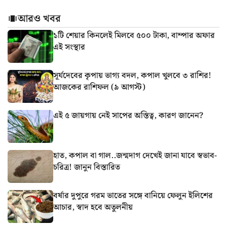
আরও খবর
১টি শেয়ার কিনলেই মিলবে ৫০০ টাকা, বাম্পার অফার
এই সংস্থার
সূর্যদেবের কৃপায় ভাগ্য বদল, কপাল খুলবে ৩ রাশির!
আজকের রাশিফল (৯ আগস্ট)
এই ৫ জায়গায় নেই সাপের অস্তিত্ব, কারণ জানেন?
হাত, কপাল বা গাল..জন্মদাগ দেখেই জানা যাবে স্বভাব-
চরিত্র! জানুন বিস্তারিত
বর্ষার দুপুরে গরম ভাতের সঙ্গে বানিয়ে ফেলুন ইলিশের
আচার, স্বাদ হবে অতুলনীয়