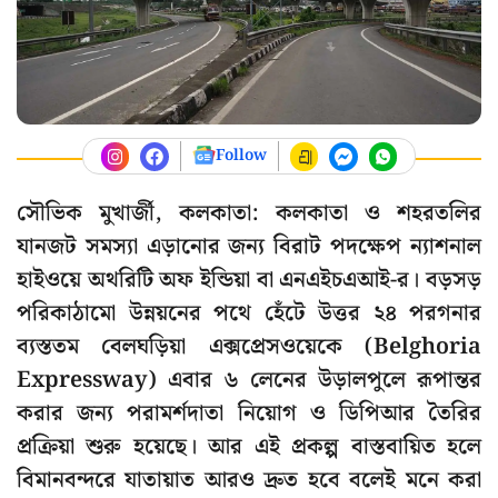
Follow
সৌভিক মুখার্জী, কলকাতা: কলকাতা ও শহরতলির
যানজট সমস্যা এড়ানোর জন্য বিরাট পদক্ষেপ ন্যাশনাল
হাইওয়ে অথরিটি অফ ইন্ডিয়া বা এনএইচএআই-র। বড়সড়
পরিকাঠামো উন্নয়নের পথে হেঁটে উত্তর ২৪ পরগনার
ব্যস্ততম বেলঘড়িয়া এক্সপ্রেসওয়েকে (Belghoria
Expressway) এবার ৬ লেনের উড়ালপুলে রূপান্তর
করার জন্য পরামর্শদাতা নিয়োগ ও ডিপিআর তৈরির
প্রক্রিয়া শুরু হয়েছে। আর এই প্রকল্প বাস্তবায়িত হলে
বিমানবন্দরে যাতায়াত আরও দ্রুত হবে বলেই মনে করা