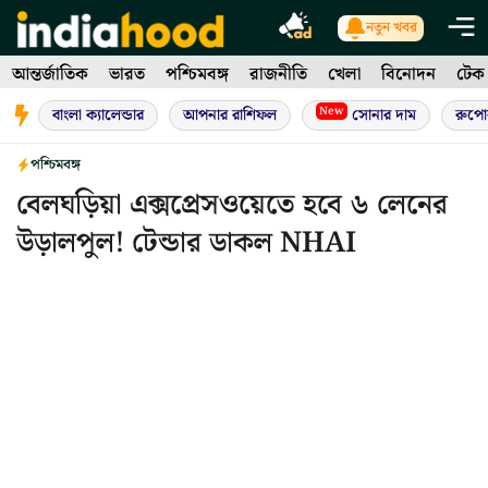
Skip
নতুন খবর
to
আন্তর্জাতিক
ভারত
পশ্চিমবঙ্গ
রাজনীতি
খেলা
বিনোদন
টেক
content
New
বাংলা ক্যালেন্ডার
আপনার রাশিফল
সোনার দাম
রুপো
পশ্চিমবঙ্গ
বেলঘড়িয়া এক্সপ্রেসওয়েতে হবে ৬ লেনের
উড়ালপুল! টেন্ডার ডাকল NHAI