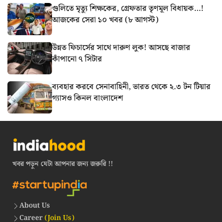
গুলিতে মৃত্যু শিক্ষকের, গ্রেফতার তৃণমূল বিধায়ক…!
আজকের সেরা ১০ খবর (৮ আগস্ট)
উন্নত ফিচার্সের সাথে দারুণ লুক! আসছে বাজার
কাঁপানো ৭ সিটার
ব্যবহার করবে সেনাবাহিনী, ভারত থেকে ২.৩ টন টিয়ার
গ্যাসও কিনল বাংলাদেশ
খবর পড়ুন যেটা আপনার জন্য জরুরি !!
About Us
Career
(Join Us)