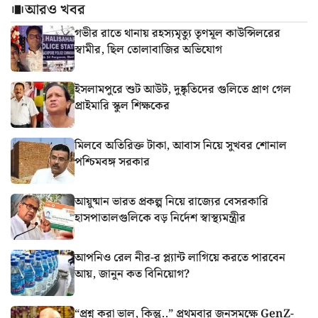
আরও খবর
গভীর রাতে থানায় রহস্যমৃত্যু তৃণমূল কাউন্সিলরের
স্বামীর, ছিল তোলাবাজির অভিযোগ
ইসলামপুরে শুট আউট, দুষ্কৃতিদের গুলিতে প্রাণ গেল
প্রাইমারি স্কুল শিক্ষকের
মিলবে অতিরিক্ত টাকা, আবাস নিয়ে সুখবর শোনাল
পশ্চিমবঙ্গ সরকার
আয়ুষ্মান ভারত প্রকল্প নিয়ে রাজ্যের বেসরকারি
হাসপাতালগুলিকে বড় নির্দেশ স্বাস্থ্যমন্ত্রীর
আপনিও রেল নীর-র প্ল্যান্ট লাগিয়ে করতে পারবেন
আয়, জানুন কত বিনিয়োগ?
“প্রশ্ন করা ভাল, কিন্তু..” প্রথমবার জনসমক্ষে GenZ-