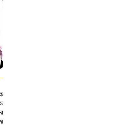
িক
রু
ার
য়