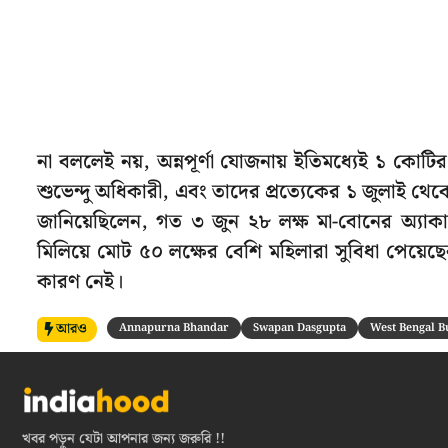
না বললেই নয়, অন্নপূর্ণা যোজনায় ইতিমধ্যেই ১ কোটির ব
শুভেন্দু অধিকারী, এবং তাদের প্রত্যেকের ১ জুলাই থেক
জানিয়েছিলেন, গত ৩ জুন ২৮ লক্ষ মা-বোনের অ্যাকা
মিলিয়ে মোট ৫০ লক্ষের বেশি মহিলারা সুবিধা পেয়েছ
কারণ নেই।
আরও
Annapurna Bhandar
Swapan Dasgupta
West Bengal B
খবর পড়ুন যেটা আপনার জন্য জরুরি !!