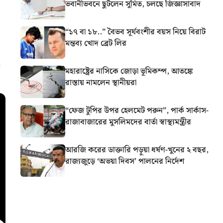
ভবানীভবনে ছুটলেন সুমিত, চলছে জিজ্ঞাসাবাদ
“১৭ বা ১৮..” বৈভব সূর্যবংশীর বয়স নিয়ে বিরাট
মন্তব্য খোদ ব্রেট লির
মহারাষ্ট্রের নাসিকে জোড়া ভূমিকম্প, আতঙ্কে
রাস্তায় নামলেন স্থানীয়রা
“ফেজ টুপির উপর হেলমেট পরুন”, পার্ক সার্কাস-
রাজাবাজারের মুসলিমদের বার্তা স্বাস্থ্যমন্ত্রীর
আরজি করের ডাক্তারি পড়ুয়া ধর্ষণ-খুনের ২ বছর,
রাজ্যজুড়ে ‘অভয়া দিবস’ পালনের নির্দেশ