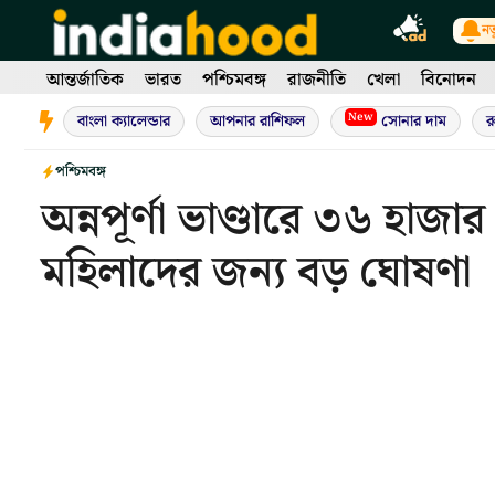
Skip
নত
to
content
আন্তর্জাতিক
ভারত
পশ্চিমবঙ্গ
রাজনীতি
খেলা
বিনোদন
New
বাংলা ক্যালেন্ডার
আপনার রাশিফল
সোনার দাম
র
পশ্চিমবঙ্গ
অন্নপূর্ণা ভাণ্ডারে ৩৬ হাজা
মহিলাদের জন্য বড় ঘোষণা