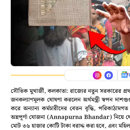
সৌভিক মুখার্জী, কলকাতা: রাজ্যের নতুন সরকারে
জনকল্যাণমূলক ঘোষণা করলেন অর্থমন্ত্রী স্বপন দাশগু
করে অন্যান্য কর্মচারীদের বেতন বৃদ্ধি, পরিকাঠাম
অন্নপূর্ণা যোজনা (Annapurna Bhandar) নিয়ে ঘোষণা 
মোট ৩৬ হাজার কোটি টাকা বরাদ্দ করা হবে, এবং মহিলা