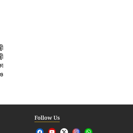
রী
রী
ফা
নও
Follow Us