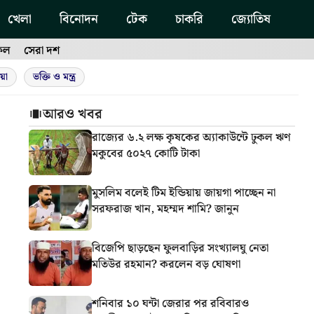
খেলা
বিনোদন
টেক
চাকরি
জ্যোতিষ
ফল
সেরা দশ
য়া
ভক্তি ও মন্ত্র
আরও খবর
রাজ্যের ৬.২ লক্ষ কৃষকের অ্যাকাউন্টে ঢুকল ঋণ
মকুবের ৫০২৭ কোটি টাকা
মুসলিম বলেই টিম ইন্ডিয়ায় জায়গা পাচ্ছেন না
সরফরাজ খান, মহম্মদ শামি? জানুন
বিজেপি ছাড়ছেন ফুলবাড়ির সংখ্যালঘু নেতা
মতিউর রহমান? করলেন বড় ঘোষণা
শনিবার ১০ ঘন্টা জেরার পর রবিবারও