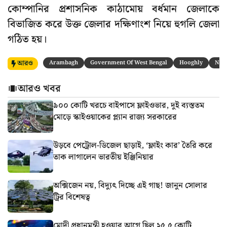
কোম্পানির প্রশাসনিক কাঠামোয় বর্ধমান জেলাকে
বিভাজিত করে উক্ত জেলার দক্ষিণাংশ নিয়ে হুগলি জেলা
গঠিত হয়।
আরও
Arambagh
Government Of West Bengal
Hooghly
Nam
আরও খবর
৯০০ কোটি খরচে বাইপাসে ফ্লাইওভার, দুই ব্যস্ততম
মোড়ে স্কাইওয়াকের প্ল্যান রাজ্য সরকারের
উড়বে পেট্রোল-ডিজেল ছাড়াই, ‘ফ্লাইং কার’ তৈরি করে
তাক লাগালেন ভারতীয় ইঞ্জিনিয়ার
অক্সিজেন নয়, বিদ্যুৎ দিচ্ছে এই গাছ! জানুন সোলার
ট্রির বিশেষত্ব
মোদী প্রধানমন্ত্রী হওয়ার আগে ছিল ২৫.৫ কোটি