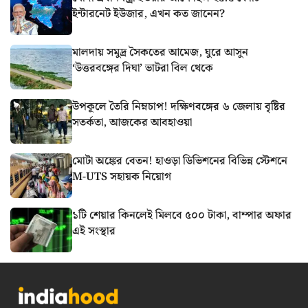
ইন্টারনেট ইউজার, এখন কত জানেন?
মালদায় সমুদ্র সৈকতের আমেজ, ঘুরে আসুন
‘উত্তরবঙ্গের দিঘা’ ভাটরা বিল থেকে
উপকূলে তৈরি নিম্নচাপ! দক্ষিণবঙ্গের ৬ জেলায় বৃষ্টির
সতর্কতা, আজকের আবহাওয়া
মোটা অঙ্কের বেতন! হাওড়া ডিভিশনের বিভিন্ন স্টেশনে
M-UTS সহায়ক নিয়োগ
১টি শেয়ার কিনলেই মিলবে ৫০০ টাকা, বাম্পার অফার
এই সংস্থার